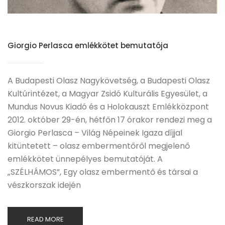
Giorgio Perlasca emlékkötet bemutatója
A Budapesti Olasz Nagykövetség, a Budapesti Olasz
Kultúrintézet, a Magyar Zsidó Kulturális Egyesület, a
Mundus Novus Kiadó és a Holokauszt Emlékközpont
2012. október 29-én, hétfőn 17 órakor rendezi meg a
Giorgio Perlasca – Világ Népeinek Igaza díjjal
kitüntetett – olasz embermentőről megjelenő
emlékkötet ünnepélyes bemutatóját. A
„SZÉLHÁMOS”, Egy olasz embermentő és társai a
vészkorszak idején
READ MORE