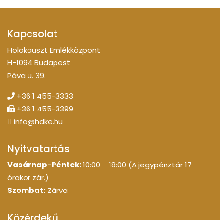
Kapcsolat
Holokauszt Emlékközpont
H-1094 Budapest
Páva u. 39.
+36 1 455-3333
+36 1 455-3399
info@hdke.hu
Nyitvatartás
Vasárnap-Péntek:
10:00 – 18:00 (A jegypénztár 17
órakor zár.)
Szombat:
Zárva
Közérdekű