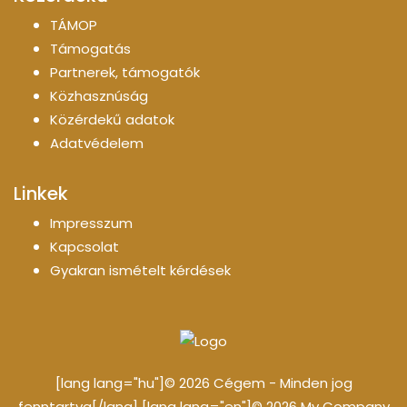
TÁMOP
Támogatás
Partnerek, támogatók
Közhasznúság
Közérdekű adatok
Adatvédelem
Linkek
Impresszum
Kapcsolat
Gyakran ismételt kérdések
[lang lang="hu"]© 2026 Cégem - Minden jog
fenntartva[/lang] [lang lang="en"]© 2026 My Company