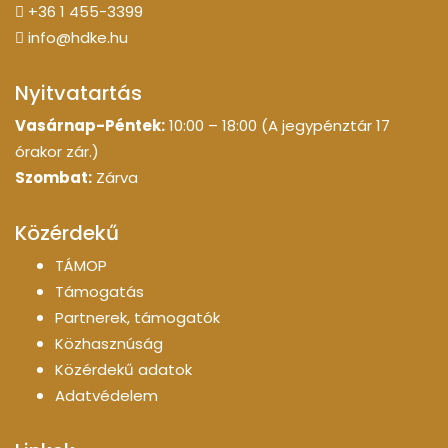
+36 1 455-3399
info@hdke.hu
Nyitvatartás
Vasárnap-Péntek:
10:00 – 18:00 (A jegypénztár 17
órakor zár.)
Szombat:
Zárva
Közérdekű
TÁMOP
Támogatás
Partnerek, támogatók
Közhasznúság
Közérdekű adatok
Adatvédelem