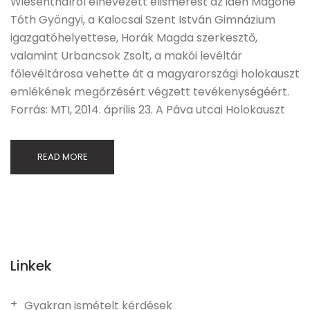
Wiesenthalról elnevezett elismerést az idén Magóné
Tóth Gyöngyi, a Kalocsai Szent István Gimnázium
igazgatóhelyettese, Horák Magda szerkesztő,
valamint Urbancsok Zsolt, a makói levéltár
főlevéltárosa vehette át a magyarországi holokauszt
emlékének megőrzésért végzett tevékenységéért.
Forrás: MTI, 2014. április 23. A Páva utcai Holokauszt
READ MORE
Linkek
Gyakran ismételt kérdések