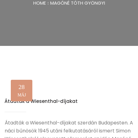
HOME
MAGÓNÉ TÓTH GYÖNGYI
28
MÁJ
Átadták a Wiesenthal-díjakat
Átadták a Wiesenthal-díjakat szerdán Budapesten. A
náci bűnösök 1945 utáni felkutatásáról ismert Simon