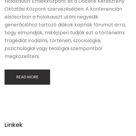
Holokauszt Emlékközpont és a Docete Keresztény
Oktatási Központ szervezésében. A konferencián
elsősorban a holokauszt utáni negyedik
generációhoz tartozó diákok kapnak fórumot arra,
hogy elmondják, miképpen tudják ezt a történelmi
tragédiát irodalmi, történeti, szociológiai,
pszichológiai vagy teológiai szempontból
megközelíteni,
READ MORE
Linkek