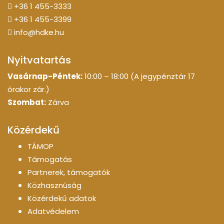
+36 1 455-3333
+36 1 455-3399
info@hdke.hu
Nyitvatartás
Vasárnap-Péntek:
10:00 – 18:00 (A jegypénztár 17
órakor zár.)
Szombat:
Zárva
Közérdekű
TÁMOP
Támogatás
Partnerek, támogatók
Közhasznúság
Közérdekű adatok
Adatvédelem