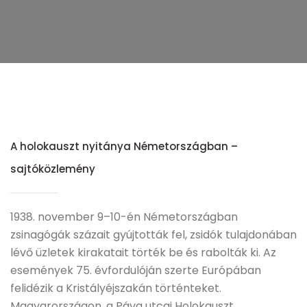
A holokauszt nyitánya Németországban –
sajtóközlemény
1938. november 9–10-én Németországban
zsinagógák százait gyújtották fel, zsidók tulajdonában
lévő üzletek kirakatait törték be és rabolták ki. Az
események 75. évfordulóján szerte Európában
felidézik a Kristályéjszakán történteket.
Magyarországon, a Páva utcai Holokauszt