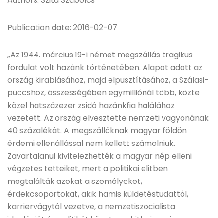
Authors: Szita Szabolcs
Publication date: 2016-02-07
„Az 1944. március 19-i német megszállás tragikus
fordulat volt hazánk történetében. Alapot adott az
ország kirablásához, majd elpusztításához, a Szálasi-
puccshoz, összességében egymilliónál több, közte
közel hatszázezer zsidó hazánkfia halálához
vezetett. Az ország elvesztette nemzeti vagyonának
40 százalékát. A megszállóknak magyar földön
érdemi ellenállással nem kellett számolniuk.
Zavartalanul kivitelezhették a magyar nép elleni
végzetes tetteiket, mert a politikai elitben
megtalálták azokat a személyeket,
érdekcsoportokat, akik hamis küldetéstudattól,
karriervágytól vezetve, a nemzetiszocialista