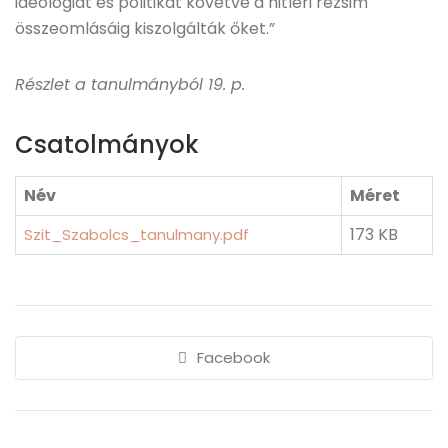
ideológiát és politikát követve a hitleri rezsim
összeomlásáig kiszolgálták őket.”
Részlet a tanulmányból 19. p.
Csatolmányok
Név
Méret
173 KB
Szit_Szabolcs_tanulmany.pdf
Facebook