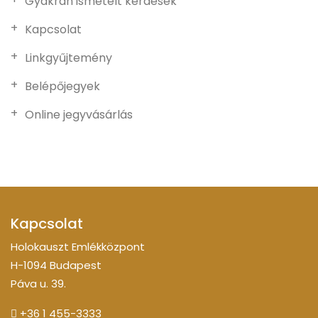
Gyakran ismételt kérdések
Kapcsolat
Linkgyűjtemény
Belépőjegyek
Online jegyvásárlás
Kapcsolat
Holokauszt Emlékközpont
H-1094 Budapest
Páva u. 39.
+36 1 455-3333