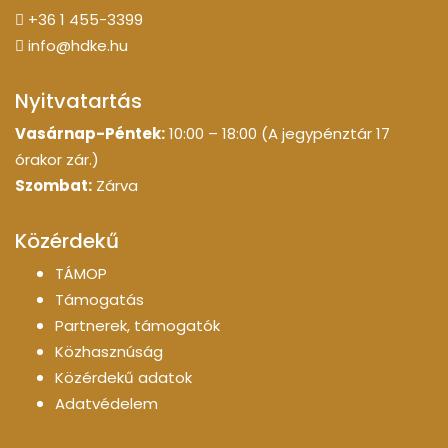
+36 1 455-3399
info@hdke.hu
Nyitvatartás
Vasárnap-Péntek:
10:00 – 18:00 (A jegypénztár 17
órakor zár.)
Szombat:
Zárva
Közérdekű
TÁMOP
Támogatás
Partnerek, támogatók
Közhasznúság
Közérdekű adatok
Adatvédelem