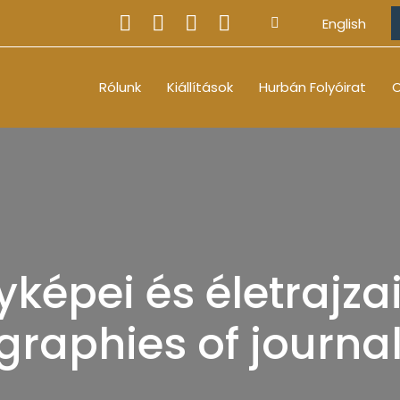
English
Rólunk
Kiállítások
Hurbán Folyóirat
O
yképei és életrajza
graphies of journal