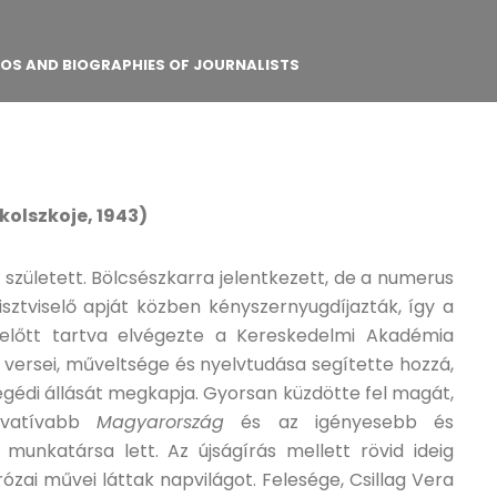
OTOS AND BIOGRAPHIES OF JOURNALISTS
kolszkoje, 1943)
született. Bölcsészkarra jelentkezett, de a numerus
sztviselő apját közben kényszernyugdíjazták, így a
előtt tartva elvégezte a Kereskedelmi Akadémia
 versei, műveltsége és nyelvtudása segítette hozzá,
egédi állását megkapja. Gyorsan küzdötte fel magát,
rvatívabb
Magyarország
és az igényesebb és
munkatársa lett. Az újságírás mellett rövid ideig
rózai művei láttak napvilágot. Felesége, Csillag Vera