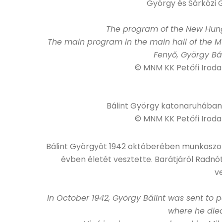
György és Sárközi G
The program of the New Hung
The main program in the main hall of the M
Fenyő, György Bál
© MNM KK Petőfi Irod
Bálint György katonaruhában
© MNM KK Petőfi Irod
Bálint Györgyöt 1942 októberében munkaszol
évben életét vesztette. Barátjáról Radnó
v
In October 1942, György Bálint was sent to p
where he died