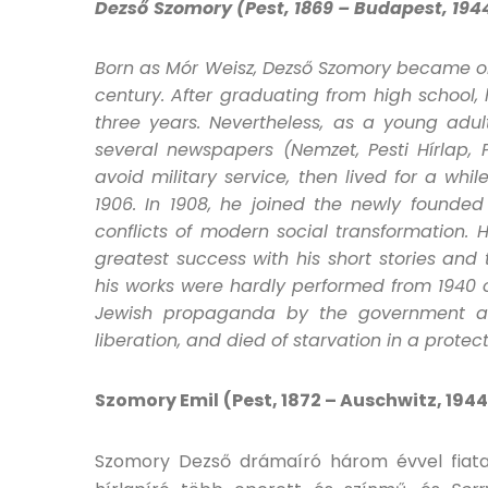
Dezső
Szomory (Pest, 1869 – Budapest, 194
Born as Mór Weisz, Dezső Szomory became one
century. After graduating from high school
three years. Nevertheless, as a young adult
several newspapers (Nemzet, Pesti Hírlap, P
avoid military service, then lived for a wh
1906. In 1908, he joined the newly founded 
conflicts of modern social transformation.
greatest success with his short stories and
his works were hardly performed from 1940 
Jewish propaganda by the government an
liberation, and died of starvation in a prote
Szomory Emil
(Pest, 1872 – Auschwitz, 1944
Szomory Dezső drámaíró három évvel fiatal