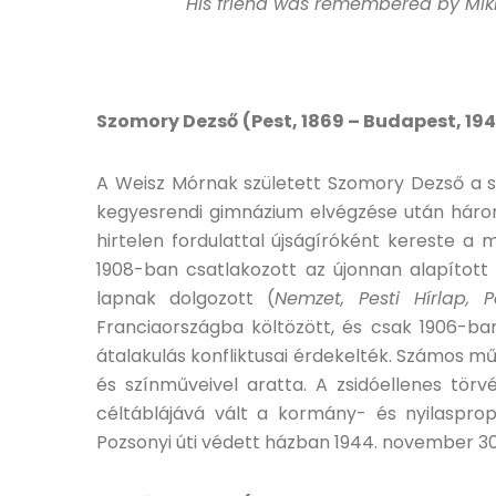
His friend was remembered by Mikló
Szomory Dezső
(Pest, 1869 – Budapest, 19
A Weisz Mórnak született Szomory Dezső a sz
kegyesrendi gimnázium elvégzése után háro
hirtelen fordulattal újságíróként kereste a 
1908-ban csatlakozott az újonnan alapítot
lapnak dolgozott (
Nemzet, Pesti Hírlap, P
Franciaországba költözött, és csak 1906-ba
átalakulás konfliktusai érdekelték. Számos mű
és színműveivel aratta. A zsidóellenes tör
céltáblájává vált a kormány- és nyilaspr
Pozsonyi úti védett házban 1944. november 30