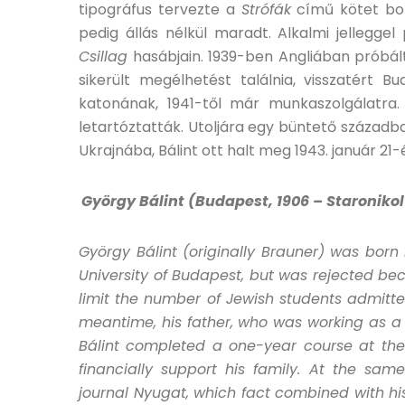
tipográfus tervezte a
Strófák
című kötet bor
pedig állás nélkül maradt. Alkalmi jelleggel
Csillag
hasábjain. 1939-ben Angliában próbált
sikerült megélhetést találnia, visszatért 
katonának, 1941-től már munkaszolgálatra.
letartóztatták. Utoljára egy büntető századb
Ukrajnába, Bálint ott halt meg 1943. január 21-
György Bálint (Budapest, 1906 – Staronikol
György Bálint (originally Brauner) was born 
University of Budapest, but was rejected b
limit the number of Jewish students admitted
meantime, his father, who was working as a b
Bálint completed a one-year course at t
financially support his family. At the sam
journal Nyugat, which fact combined with h