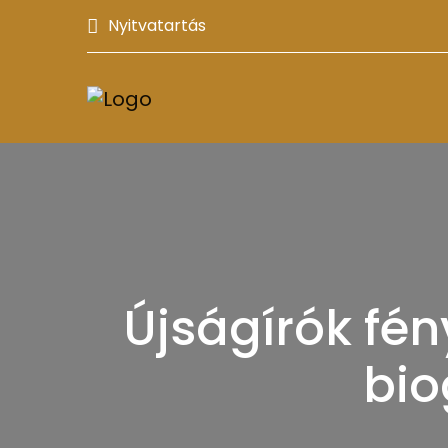
Nyitvatartás
Újságírók fén
bio