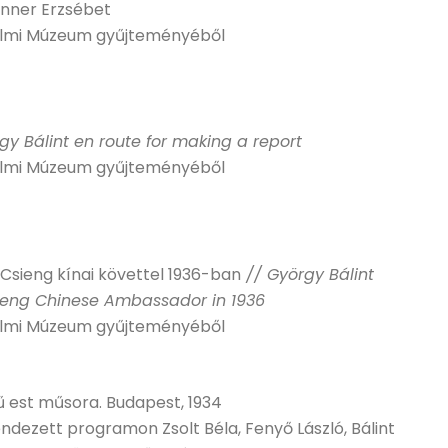
Zinner Erzsébet
almi Múzeum gyűjteményéből
gy Bálint en route for making a report
almi Múzeum gyűjteményéből
g Csieng kínai követtel 1936-ban
// György Bálint
hieng Chinese Ambassador in 1936
almi Múzeum gyűjteményéből
ű est műsora. Budapest, 1934
ezett programon Zsolt Béla, Fenyő László, Bálint