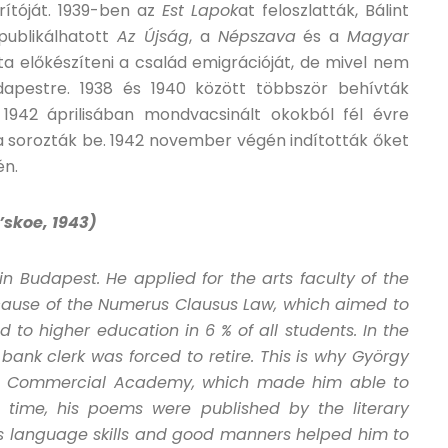
ítóját. 1939-ben az
Est Lapok
at feloszlatták, Bálint
 publikálhatott
Az Újság
, a
Népszava
és a
Magyar
a előkészíteni a család emigrációját, de mivel nem
Budapestre. 1938 és 1940 között többször behívták
 1942 áprilisában mondvacsinált okokból fél évre
a sorozták be. 1942 november végén indították őket
én.
’skoe, 1943)
in Budapest. He applied for the arts faculty of the
ecause of the Numerus Clausus Law, which aimed to
 to higher education in 6 % of all students. In the
ank clerk was forced to retire. This is why György
he Commercial Academy, which made him able to
e time, his poems were published by the literary
is language skills and good manners helped him to