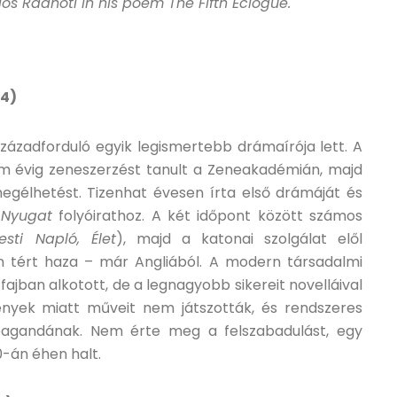
s Radnóti in his poem The Fifth Eclogue.
44)
ázadforduló egyik legismertebb drámaírója lett. A
m évig zeneszerzést tanult a Zeneakadémián, majd
megélhetést. Tizenhat évesen írta első drámáját és
t
Nyugat
folyóirathoz. A két időpont között számos
esti Napló, Élet
), majd a katonai szolgálat elől
n tért haza – már Angliából. A modern társadalmi
fajban alkotott, de a legnagyobb sikereit novelláival
vények miatt műveit nem játszották, és rendszeres
opagandának. Nem érte meg a felszabadulást, egy
-án éhen halt.