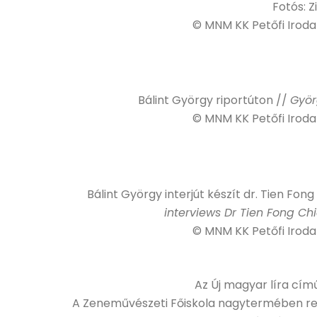
Fotós: 
© MNM KK Petőfi Irod
Bálint György riportúton //
Györ
© MNM KK Petőfi Irod
Bálint György interjút készít dr. Tien Fon
interviews Dr Tien Fong C
© MNM KK Petőfi Irod
Az Új magyar líra cím
A Zeneművészeti Főiskola nagytermében rend