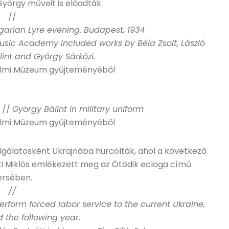
yörgy műveit is előadták.
//
arian Lyre evening. Budapest, 1934
usic Academy included works by Béla Zsolt, László
int and György Sárközi.
almi Múzeum gyűjteményéből
 //
György Bálint in military uniform
almi Múzeum gyűjteményéből
gálatosként Ukrajnába hurcolták, ahol a következő
ti Miklós emlékezett meg az Ötödik ecloga című
ersében.
//
erform forced labor service to the current Ukraine,
 the following year.