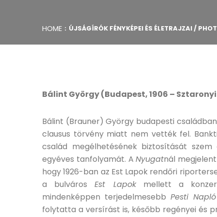
HOME
ÚJSÁGÍRÓK FÉNYKÉPEI ÉS ÉLETRAJZAI / PH
Bálint György (Budapest, 1906 – Sztaronyi
Bálint (Brauner) György budapesti családban 
clausus törvény miatt nem vették fel. Bankti
család megélhetésének biztosítását szem 
egyéves tanfolyamát. A
Nyugat
nál megjelent
hogy 1926-ban az Est Lapok rendőri riporters
a bulváros
Est Lapok
mellett a konze
mindenképpen terjedelmesebb
Pesti Napló
folytatta a versírást is, később regényei és p