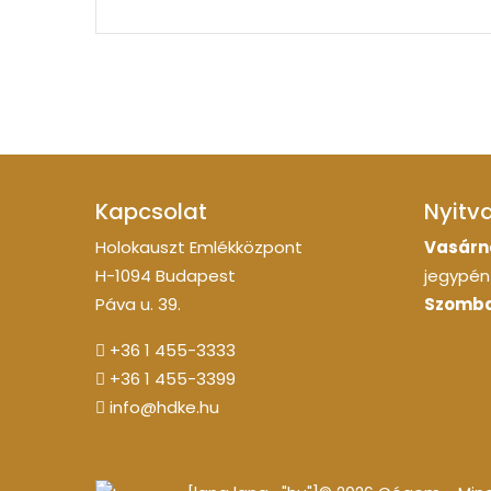
Kapcsolat
Nyitv
Holokauszt Emlékközpont
Vasárn
H-1094 Budapest
jegypénz
Páva u. 39.
Szomba
+36 1 455-3333
+36 1 455-3399
info@hdke.hu