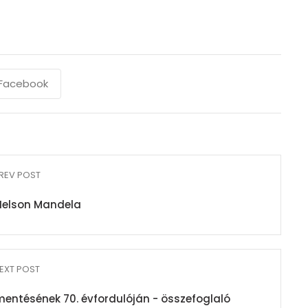
Facebook
REV POST
Nelson Mandela
EXT POST
ntésének 70. évfordulóján - összefoglaló