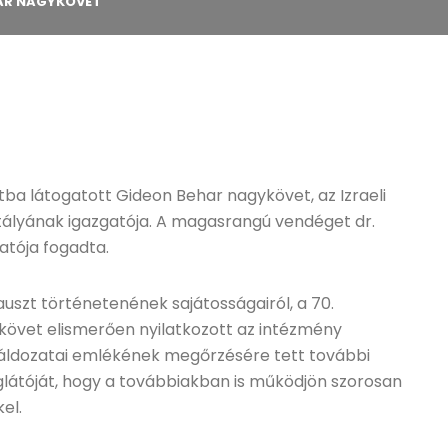
AR NAGYKÖVET
a látogatott Gideon Behar nagykövet, az Izraeli
ztályának igazgatója. A magasrangú vendéget dr.
atója fogadta.
uszt történetenének sajátosságairól, a 70.
ykövet elismerően nyilatkozott az intézmény
 áldozatai emlékének megőrzésére tett további
églátóját, hogy a továbbiakban is működjön szorosan
el.