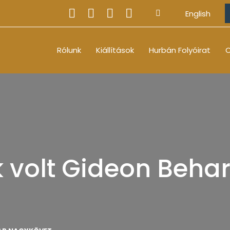
English
Rólunk
Kiállítások
Hurbán Folyóirat
O
volt Gideon Beha