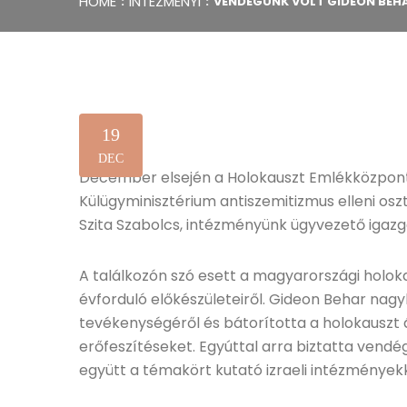
HOME
INTÉZMÉNYI
VENDÉGÜNK VOLT GIDEON BEH
19
DEC
December elsején a Holokauszt Emlékközpontb
Külügyminisztérium antiszemitizmus elleni os
Szita Szabolcs, intézményünk ügyvezető igazg
A találkozón szó esett a magyarországi holoka
évforduló előkészületeiről. Gideon Behar nag
tevékenységéről és bátorította a holokauszt
erőfeszítéseket. Egyúttal arra biztatta vend
együtt a témakört kutató izraeli intézményekk