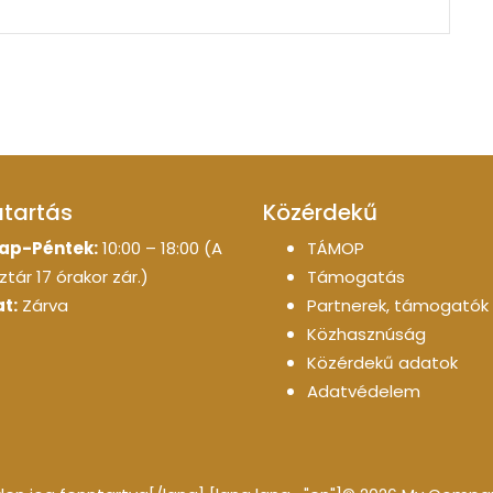
atartás
Közérdekű
ap-Péntek:
10:00 – 18:00 (A
TÁMOP
tár 17 órakor zár.)
Támogatás
t:
Zárva
Partnerek, támogatók
Közhasznúság
Közérdekű adatok
Adatvédelem