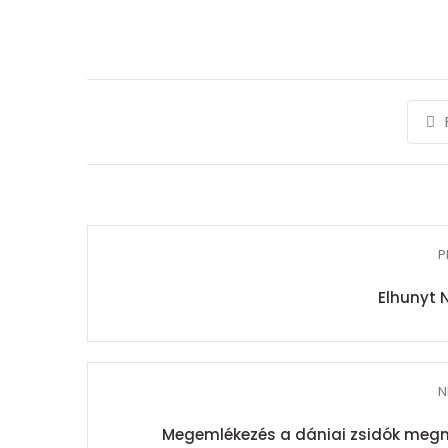
P
Elhunyt 
N
Megemlékezés a dániai zsidók megme