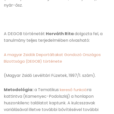
nyár-ősz.
A DEGOB történetét
Horváth Rita
dolgozta fel, a
tanulmány teljes terjedelmében olvasható:
A magyar Zsidók Deportáltakat Gondozó Országos
Bizottsága (DEGOB) története
(Magyar Zsidó Levéltári Füzetek, 1997/1. szám).
Metodológia:
a Tematikus
ra
kereső funkció
kattintva (Kamenyec-Podolszkij) a honlapon
huszonkilenc találatot kaptunk. A kulcsszavak
variálásával illetve további bővítésével további