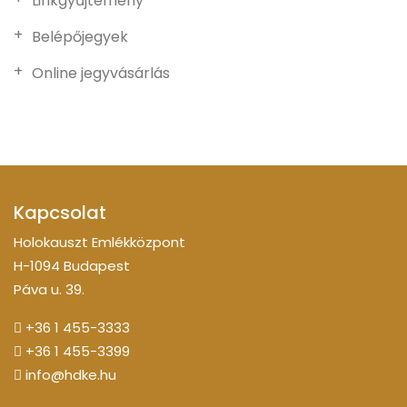
Linkgyűjtemény
Belépőjegyek
Online jegyvásárlás
Kapcsolat
Holokauszt Emlékközpont
H-1094 Budapest
Páva u. 39.
+36 1 455-3333
+36 1 455-3399
info@hdke.hu