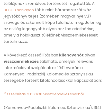
túlélőjének személyes történetét rögzítették. A
több mint háromezer-ötszáz
DEGOB honlapon
jegyzőkönyv teljes (zömében magyar nyelvű)
szövege és szkennelt képe található meg. Jelenleg
ez a világ legnagyobb olyan on-line adatbázisa,
amely a holokauszt túlélőinek visszaemlékezéseit
tartalmazza.
A következő összeállításban
kilencvenöt
olyan
visszaemlékezés
található, amelyek releváns
információval szolgálnak az 1941 nyarán a
Kamenyec-Podolszkij, Kolomea és Sztanyiszlau
térségébe történt kitoloncolásokkal kapcsolatban:
Összeállítás a DEGOB visszaemlékezésekből
(Kamenyec-Podolszkij, Kolomea, Sztanyiszlau), 1941