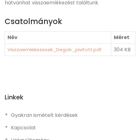
hatvanhat visszaemlékezést találtunk.
Csatolmányok
Név
Méret
304 KB
Visszaemlekezesek_Degob_javitott.pdf
Linkek
Gyakran ismételt kérdések
Kapcsolat