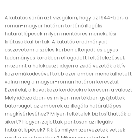
A kutatás során azt vizsgálom, hogy az 1944-ben, a
román-magyar határon történő illegális
határátlépések milyen mentési és menekülési
kilátásokkal bírtak. A kutatás eredményeit
összevetem a széles körben elterjedt és egyes
tudományos körökben elfogadott feltételezéssel,
miszerint a holokauszt idején a zsidó vezetők aktív
közreműködésével több ezer ember menekülhetett
volna meg a magyar-román határon keresztül.
Ezenfelül, a következő kérdésekre keresem a választ:
Mely időszakban, és milyen mértékben gyűjtöttek
bátorságot az emberek az illegális határátlépés
megkísérléséhez? Milyen feltételek biztosíthatták a
sikert? Hogyan zajlottak pontosan az illegális
határátlépések? Kik és milyen szervezetek vettek
részt a mentésekben? Milyen magatartást