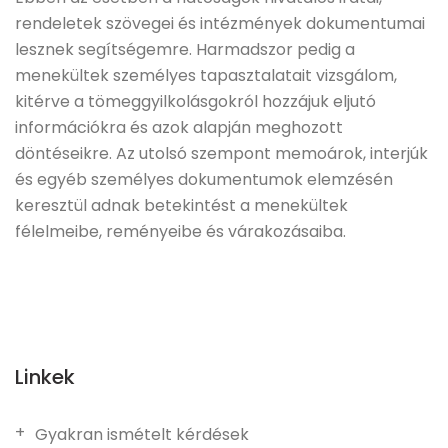
rendeletek szövegei és intézmények dokumentumai
lesznek segítségemre. Harmadszor pedig a
menekültek személyes tapasztalatait vizsgálom,
kitérve a tömeggyilkolásgokról hozzájuk eljutó
információkra és azok alapján meghozott
döntéseikre. Az utolsó szempont memoárok, interjúk
és egyéb személyes dokumentumok elemzésén
keresztül adnak betekintést a menekültek
félelmeibe, reményeibe és várakozásaiba.
Linkek
Gyakran ismételt kérdések