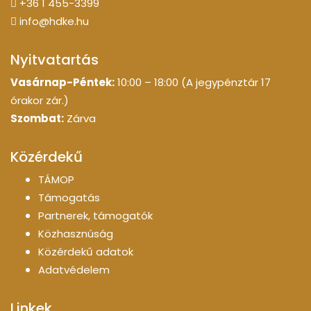
+36 1 455-3399
info@hdke.hu
Nyitvatartás
Vasárnap-Péntek:
10:00 – 18:00 (A jegypénztár 17
órakor zár.)
Szombat:
Zárva
Közérdekű
TÁMOP
Támogatás
Partnerek, támogatók
Közhasznúság
Közérdekű adatok
Adatvédelem
Linkek