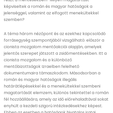
képviseltek a román és magyar hatóságok a
jelenséggel, valamint az elfogott menekültekkel
szemben?
A téma három nézőpont és az ezekhez kapcsolódó
forrásegység szempontjából vizsgálható: először a
cionista mozgalom mentőakciói alapján, amelyek
jelentős szerepet játszott a zsidómentésekben. Itt a
cionista mozgalom és a különböző
mentőbizottságok Izraelben felelhető
dokumentumaira támaszkodom. Másodsorban a
román és magyar hatóságok illegális
határátlépésekkel és a menekültekkel szembeni
magatartását elemzem, különös tekintettel a román
fél hozzáállására, amely az idő előrehaladtával sokat
enyhült a kezdeti szigorú intézkedésekhez képest.
Ebben az esetben a hatóságok hivatalos iratai,