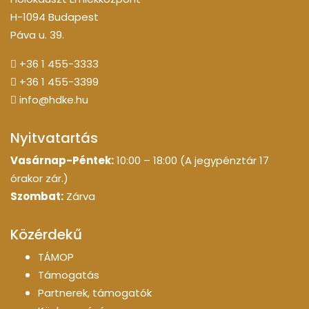
H-1094 Budapest
Páva u. 39.
+36 1 455-3333
+36 1 455-3399
info@hdke.hu
Nyitvatartás
Vasárnap-Péntek:
10:00 – 18:00 (A jegypénztár 17
órakor zár.)
Szombat:
Zárva
Közérdekű
TÁMOP
Támogatás
Partnerek, támogatók