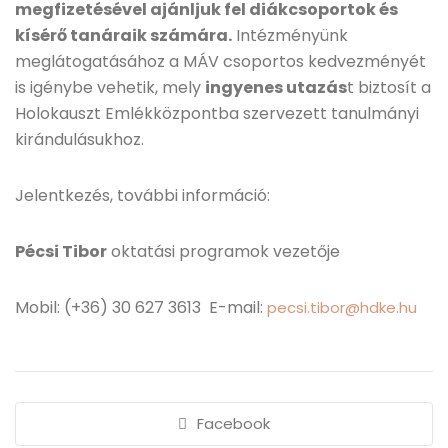
megfizetésével ajánljuk fel diákcsoportok és
kísérő tanáraik számára.
Intézményünk
meglátogatásához a MÁV csoportos kedvezményét
is igénybe vehetik, mely
ingyenes utazás
t biztosít a
Holokauszt Emlékközpontba szervezett tanulmányi
kirándulásukhoz.
Jelentkezés, további információ:
Pécsi Tibor
oktatási programok vezetője
Mobil: (+36) 30 627 3613 E-mail:
pecsi.tibor@hdke.hu
Facebook