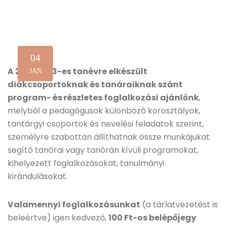
04
A 2012-2013-es tanévre elkészült
JAN
diákcsoportoknak és tanáraiknak szánt
program- és részletes foglalkozási ajánlónk
,
melyből a pedagógusok különböző korosztályok,
tantárgyi csoportok és nevelési feladatok szerint,
személyre szabottan állíthatnak össze munkájukat
segítő tanórai vagy tanórán kívüli programokat,
kihelyezett foglalkozásokat, tanulmányi
kirándulásokat.
Valamennyi foglalkozásunkat
(a tárlatvezetést is
beleértve) igen kedvező,
100 Ft-os belépőjegy