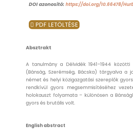
DOI azonosító:
https://doi.org/10.66478/Hu
PDF LETÖLTÉSE
Absztrakt
A tanulmány a Délvidék 1941–1944 közötti z
(Bánság, Szerémség, Bácska) tárgyalva a jog
német és helyi közigazgatási szereplők gyors
rendkívül gyors megsemmisítéséhez vezet
holokauszt folyamata – különösen a Bánság
gyors és brutális volt.
English abstract