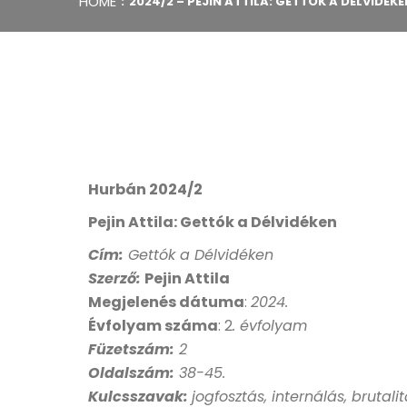
HOME
2024/2 – PEJIN ATTILA: GETTÓK A DÉLVIDÉKE
Hurbán 2024/2
Pejin Attila: Gettók a Délvidéken
Cím:
Gettók a Délvidéken
Szerző:
Pejin Attila
Megjelenés dátuma
:
2024
.
Évfolyam száma
: 2
. évfolyam
Füzetszám:
2
Oldalszám:
38-45.
Kulcsszavak:
jogfosztás, internálás, bruta