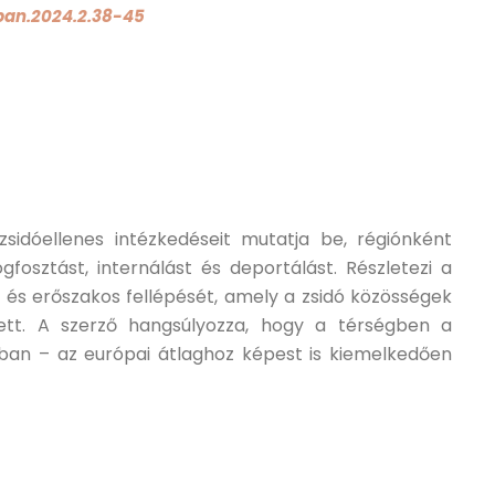
rban.2024.2.38-45
sidóellenes intézkedéseit mutatja be, régiónként
fosztást, internálást és deportálást. Részletezi a
 és erőszakos fellépését, amely a zsidó közösségek
ett. A szerző hangsúlyozza, hogy a térségben a
ban – az európai átlaghoz képest is kiemelkedően