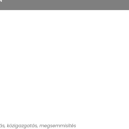
N
litás, közigazgatás, megsemmisítés