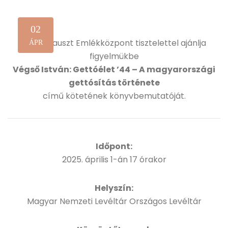
02
A Holokauszt Emlékközpont tisztelettel ajánlja
ÁPR
figyelmükbe
Végső István: Gettóélet ’44 – A magyarországi
gettósítás története
című kötetének könyvbemutatóját.
Időpont:
2025. április 1-án 17 órakor
Helyszín:
Magyar Nemzeti Levéltár Országos Levéltár