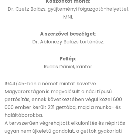
Köszöntőt mond:
Dr. Czetz Balázs, gyüjteményi főigazgató-helyettel,
MNL
A szerzővel beszélget:
Dr. Ablonczy Balázs történész.
Fellép:
Rudas Dániel, kántor
1944/45-ben a német mintát követve
Magyarországon is megvalósult a náci típusú
gettósítás, ennek következtében végül közel 600
000 ember került 221 gettóba, majd a munka- és
haláltáborokba.
A tervszerűen végrehajtott elkülönítés és népirtás
ugyan nem újkeletű gondolat, a gettók gyakorlati