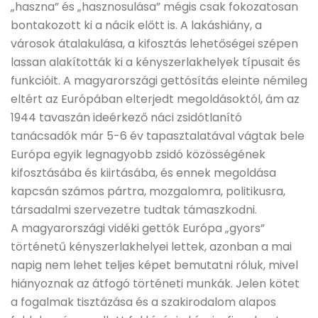
„haszna” és „hasznosulása” mégis csak fokozatosan
bontakozott ki a nácik előtt is. A lakáshiány, a
városok átalakulása, a kifosztás lehetőségei szépen
lassan alakították ki a kényszerlakhelyek típusait és
funkcióit. A magyarországi gettósítás eleinte némileg
eltért az Európában elterjedt megoldásoktól, ám az
1944 tavaszán ideérkező náci zsidótlanító
tanácsadók már 5-6 év tapasztalatával vágtak bele
Európa egyik legnagyobb zsidó közösségének
kifosztásába és kiirtásába, és ennek megoldása
kapcsán számos pártra, mozgalomra, politikusra,
társadalmi szervezetre tudtak támaszkodni.
A magyarországi vidéki gettók Európa „gyors”
történetű kényszerlakhelyei lettek, azonban a mai
napig nem lehet teljes képet bemutatni róluk, mivel
hiányoznak az átfogó történeti munkák. Jelen kötet
a fogalmak tisztázása és a szakirodalom alapos