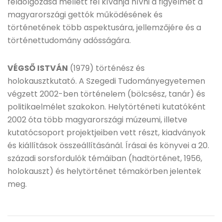
feldolgozása mellett fel kívánja hívni a figyelmet a
magyarországi gettók működésének és
történetének több aspektusára, jellemzőjére és a
történettudomány adósságára.
VÉGSŐ ISTVÁN
(1979) történész és
holokausztkutató. A Szegedi Tudományegyetemen
végzett 2002-ben történelem (bölcsész, tanár) és
politikaelmélet szakokon. Helytörténeti kutatóként
2002 óta több magyarországi múzeumi, illetve
kutatócsoport projektjeiben vett részt, kiadványok
és kiállítások összeállításánál. Írásai és könyvei a 20.
századi sorsfordulók témáiban (hadtörténet, 1956,
holokauszt) és helytörténet témakörben jelentek
meg.