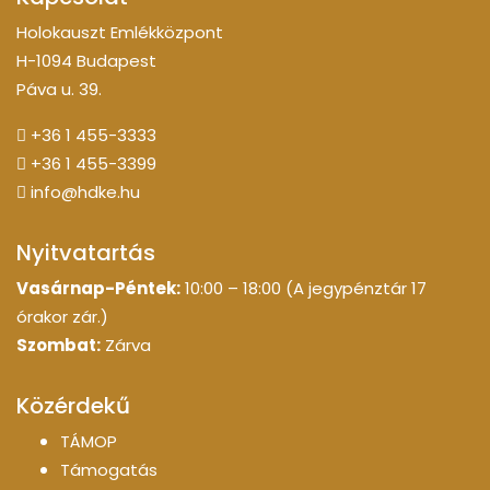
Holokauszt Emlékközpont
H-1094 Budapest
Páva u. 39.
+36 1 455-3333
+36 1 455-3399
info@hdke.hu
Nyitvatartás
Vasárnap-Péntek:
10:00 – 18:00 (A jegypénztár 17
órakor zár.)
Szombat:
Zárva
Közérdekű
TÁMOP
Támogatás