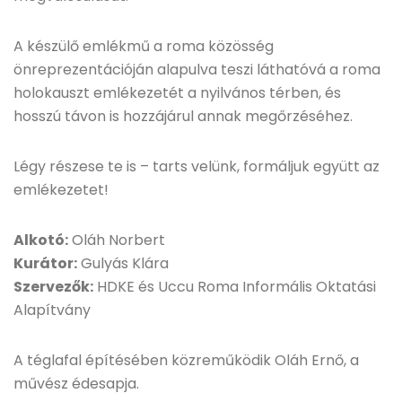
A készülő emlékmű a roma közösség
önreprezentációján alapulva teszi láthatóvá a roma
holokauszt emlékezetét a nyilvános térben, és
hosszú távon is hozzájárul annak megőrzéséhez.
Légy részese te is – tarts velünk, formáljuk együtt az
emlékezetet!
Alkotó:
Oláh Norbert
Kurátor:
Gulyás Klára
Szervezők:
HDKE és Uccu Roma Informális Oktatási
Alapítvány
A téglafal építésében közreműködik Oláh Ernő, a
művész édesapja.