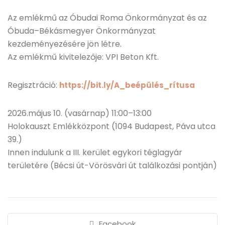
Az emlékmű az Óbudai Roma Önkormányzat és az
Óbuda–Békásmegyer Önkormányzat
kezdeményezésére jön létre.
Az emlékmű kivitelezője: VPI Beton Kft.
Regisztráció:
https://bit.ly/A_beépülés_rítusa
2026.május 10. (vasárnap) 11:00–13:00
Holokauszt Emlékközpont (1094 Budapest, Páva utca
39.)
Innen indulunk a III. kerület egykori téglagyár
területére (Bécsi út-Vörösvári út találkozási pontján)
Facebook