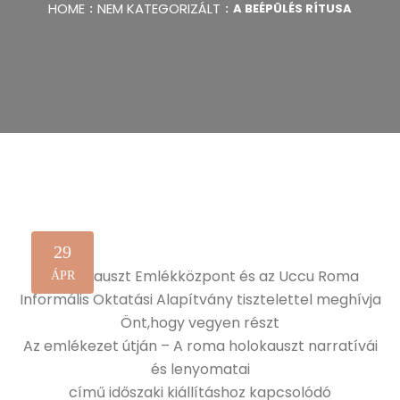
HOME
NEM KATEGORIZÁLT
A BEÉPÜLÉS RÍTUSA
29
A Holokauszt Emlékközpont és az Uccu Roma
ÁPR
Informális Oktatási Alapítvány tisztelettel meghívja
Önt,hogy vegyen részt
Az emlékezet útján – A roma holokauszt narratívái
és lenyomatai
című időszaki kiállításhoz kapcsolódó