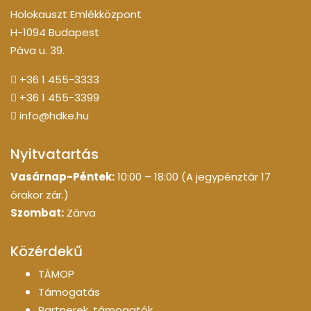
Holokauszt Emlékközpont
H-1094 Budapest
Páva u. 39.
+36 1 455-3333
+36 1 455-3399
info@hdke.hu
Nyitvatartás
Vasárnap-Péntek:
10:00 – 18:00 (A jegypénztár 17
órakor zár.)
Szombat:
Zárva
Közérdekű
TÁMOP
Támogatás
Partnerek, támogatók