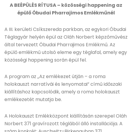
A BEÉPÜLÉS RÍTUSA – közösségi happening az
épülő Óbudai Pharrajimos Emlékműnél
A III. kerületi Csíkszereda parkban, az egykori Óbudai
Téglagyár helyén épül az Oláh Norbert képzőművész
által tervezett Óbudai Pharrajimos Emlékmű. Az
épülő emlékmű utolsó eleme egy téglafal, amely egy
közösségi happening során épül fel.
A program az „Az emlékezet útján – a roma
holokauszt narratívái és lenyomatai” című időszaki
kiállításhoz kapcsolódik, amely a roma holokauszt
emlékezetét mutatja be.
A Holokauszt Emlékközpont kiállításán szerepel Oláh
Norbert 371 gravírozott téglából álló installációja. A
szám konkrét: Auschwitz–Birkenauban 371