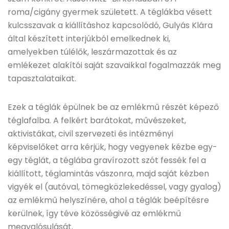
roma/cigány gyermek született. A téglákba vésett
kulcsszavak a kiállításhoz kapcsolódó, Gulyás Klára
által készített interjúkból emelkednek ki,
amelyekben túlélők, leszármazottak és az
emlékezet alakítói saját szavaikkal fogalmazzák meg
tapasztalataikat.
Ezek a téglák épülnek be az emlékmű részét képező
téglafalba. A felkért barátokat, művészeket,
aktivistákat, civil szervezeti és intézményi
képviselőket arra kérjük, hogy vegyenek kézbe egy-
egy téglát, a téglába gravírozott szót fessék fel a
kiállított, téglamintás vászonra, majd saját kézben
vigyék el (autóval, tömegközlekedéssel, vagy gyalog)
az emlékmű helyszínére, ahol a téglák beépítésre
kerülnek, így téve közösségivé az emlékmű
megvalósulását.