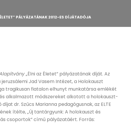
 ÉLETET” PÁLYÁZATÁNAK 2012-ES DÍJÁTADÓJA
 Alapítvány
„Élni az Életet” pályázatának díját. Az
a jeruzsálemi Jad Vasem Intézet, a Holokauszt
ga tragikusan fiatalon elhunyt munkatársa emlékét
t és alkalmazott módszereket alkotott a holokauszt-
ő díjat dr. Szűcs Marianna pedagógusnak, az ELTE
ek ítélte, „Új tantárgyunk: A holokauszt és
más csoportok” című pályázatáért. Forrás: