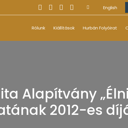
English
Rólunk
Kiállítások
Hurbán Folyóirat
O
ta Alapítvány „Élni
atának 2012-es díj