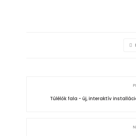
P
Túlélők fala - új, interaktív instal
N