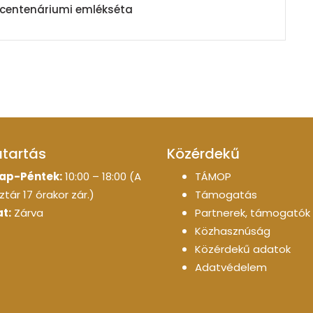
 centenáriumi emlékséta
atartás
Közérdekű
ap-Péntek:
10:00 – 18:00 (A
TÁMOP
tár 17 órakor zár.)
Támogatás
t:
Zárva
Partnerek, támogatók
Közhasznúság
Közérdekű adatok
Adatvédelem