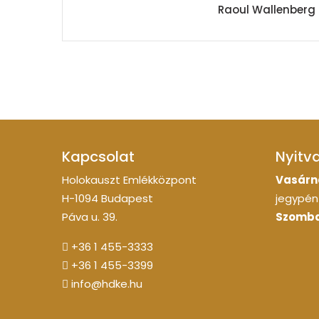
Raoul Wallenberg
Kapcsolat
Nyitv
Holokauszt Emlékközpont
Vasárn
H-1094 Budapest
jegypénz
Páva u. 39.
Szomba
+36 1 455-3333
+36 1 455-3399
info@hdke.hu