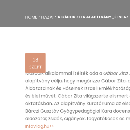
HOME
HAZAI
A GÁBOR ZITA ALAPÍTVÁNY „ÉLNI AZ
18
SZEPT
Második alkalommal ítélték oda a
Gábor Zita
alapítvány célja, hogy megőrizze Gábor Zita, 
Áldozatainak és Hőseinek Izraeli Emlékhatósá
és életművét. Gábor Zita világszerte elismer
oktatásban. Az alapítvány kuratóriuma az els
Bárczi Gusztáv Gyógypedagógiai Kara docensén
áldozatai; zsidók, cigányok, fogyatékosok és 
Infovilag.hu>>