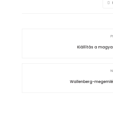
P
Kiállítás a magya
N
Wallenberg-megemlé