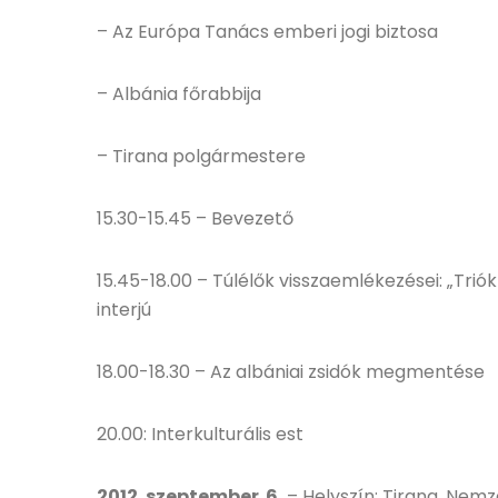
– Az Európa Tanács emberi jogi biztosa
– Albánia főrabbija
– Tirana polgármestere
15.30-15.45 – Bevezető
15.45-18.00 – Túlélők visszaemlékezései: „Triók
interjú
18.00-18.30 – Az albániai zsidók megmentése
20.00: Interkulturális est
2012. szeptember 6.
– Helyszín: Tirana, Nem