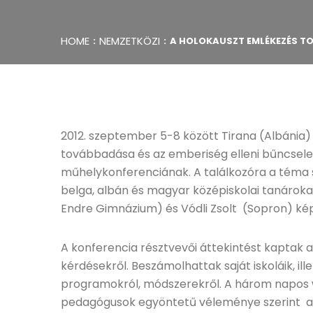
HOME
NEMZETKÖZI
A HOLOKAUSZT EMLÉKEZÉS T
2012. szeptember 5-8 között Tirana (Albánia)
továbbadása és az emberiség elleni bűncse
műhelykonferenciának. A találkozóra a téma s
belga, albán és magyar középiskolai tanároka
Endre Gimnázium) és Vódli Zsolt (Sopron) kép
A konferencia résztvevői áttekintést kaptak a
kérdésekről. Beszámolhattak saját iskoláik, i
programokról, módszerekről. A három napos
pedagógusok egyöntetű véleménye szerint a „