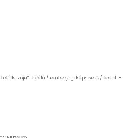
 találkozója” túlélő / emberjogi képviselő / fiatal –
zeti Múzeum