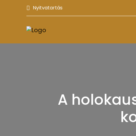
Nyitvatartás
A holokau
k