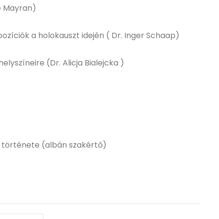
ne Mayran)
ozíciók a holokauszt idején ( Dr. Inger Schaap)
yszíneire (Dr. Alicja Bialejcka )
t története (albán szakértő)