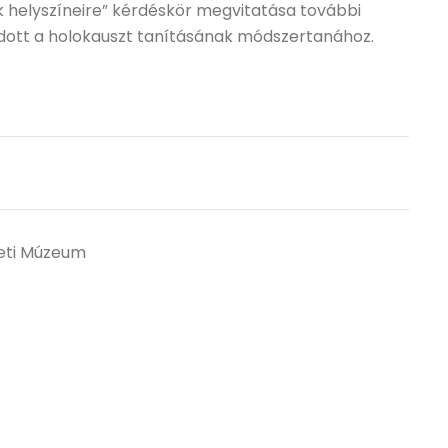
helyszíneire” kérdéskör megvitatása további
adott a holokauszt tanításának módszertanához.
zeti Múzeum