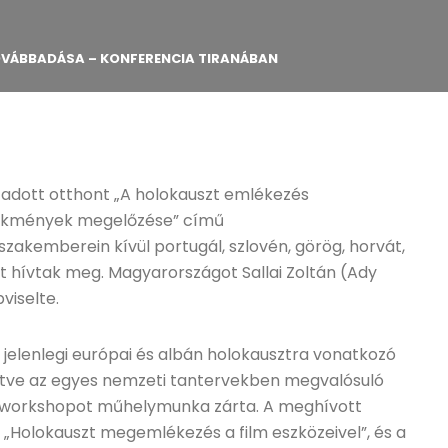
OVÁBBADÁSA – KONFERENCIA TIRANÁBAN
 adott otthont „A holokauszt emlékezés
lekmények megelőzése” című
zakemberein kívül portugál, szlovén, görög, horvát,
t hívtak meg. Magyarországot Sallai Zoltán (Ady
viselte.
 jelenlegi európai és albán holokausztra vonatkozó
lletve az egyes nemzeti tantervekben megvalósuló
 workshopot műhelymunka zárta. A meghívott
Holokauszt megemlékezés a film eszközeivel”, és a