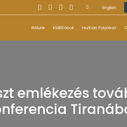
English
Rólunk
Kiállítások
Hurbán Folyóirat
O
szt emlékezés tov
onferencia Tiranáb