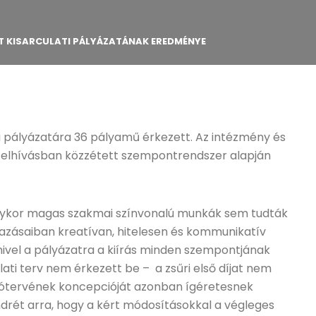
 KISARCULATI PÁLYÁZATÁNAK EREDMÉNYE
i pályázatára 36 pályamű érkezett. Az intézmény és
a felhívásban közzétett szempontrendszer alapján
lykor magas szakmai színvonalú munkák sem tudták
mazásaiban kreatívan, hitelesen és kommunikatív
vel a pályázatra a kiírás minden szempontjának
ati terv nem érkezett be – a zsűri első díjat nem
logótervének koncepcióját azonban ígéretesnek
 Endrét arra, hogy a kért módosításokkal a végleges