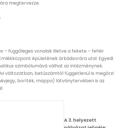
mára megtervezze.
”
es – függőleges vonalak illetve a fekete – fehér
 Emlékközpont épületének árkádsorára utal. Egyedi
tikus szimbólumává válhat az intézménynek.
vi változatban, betűszámtól függetlenül is megőrzi
évjegy, boríték, mappa) látványtervében is az
l.
A 3. helyezett
pályázat jeligéje: