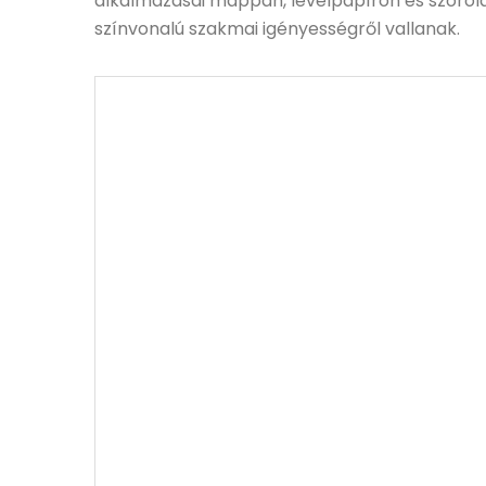
alkalmazásai mappán, levélpapíron és szóróla
színvonalú szakmai igényességről vallanak.