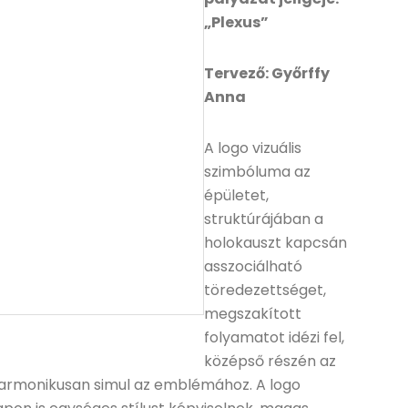
„Plexus”
Tervező: Győrffy
Anna
A logo vizuális
szimbóluma az
épületet,
struktúrájában a
holokauszt kapcsán
asszociálható
töredezettséget,
megszakított
folyamatot idézi fel,
középső részén az
 harmonikusan simul az emblémához. A logo