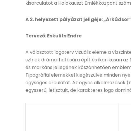
kisarculatot a Holokauszt Emlékközpont szá
A 2. helyezett pályázat jeligéje: „Árkádsor
Tervező: Eskulits Endre
A választott logoterv vizuális eleme a vízszint
színek drámai hatására épít és ikonikusan az
és markáns jellegének köszönhetően emblema
Tipográfiai elemekkel kiegészülve minden nyel
egységes arculatát. Az egyes alkalmazások (n
egyszerű, letisztult, de karakteres logo dominá