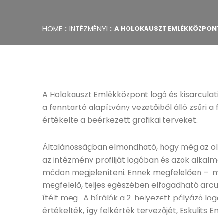
HOME
INTÉZMÉNYI
A HOLOKAUSZT EMLÉKKÖZPONT
A Holokauszt Emlékközpont logó és kisarculat
a fenntartó alapítvány vezetőiből álló zsűri 
értékelte a beérkezett grafikai terveket.
Általánosságban elmondható, hogy még az o
az intézmény profilját logóban és azok alkal
módon megjeleníteni. Ennek megfelelően – mi
megfelelő, teljes egészében elfogadható arcul
ítélt meg. A bírálók a 2. helyezett pályázó 
értékelték, így felkérték tervezőjét, Eskulits