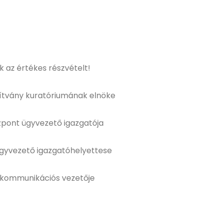
 az értékes részvételt!
apítvány kuratóriumának elnöke
özpont ügyvezető igazgatója
ügyvezető igazgatóhelyettese
 kommunikációs vezetője