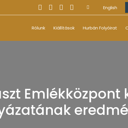
English
Rólunk
Kiállítások
Hurbán Folyóirat
O
szt Emlékközpont k
yázatának eredm