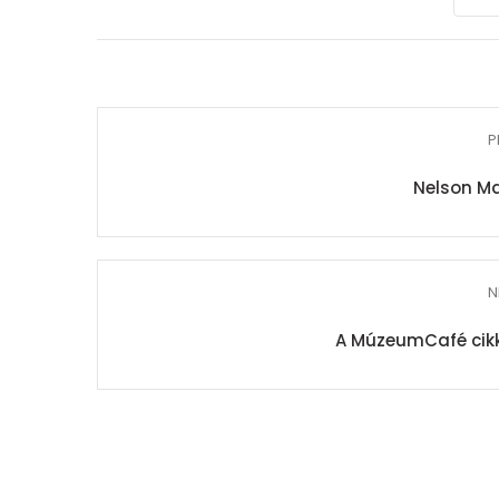
P
Nelson Ma
N
A MúzeumCafé cikk