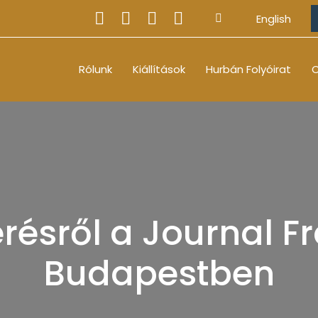
English
Rólunk
Kiállítások
Hurbán Folyóirat
O
érésről a Journal 
Budapestben