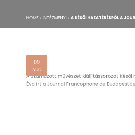
HOME
INTÉZMÉNYI
A KÉSŐI HAZATÉRÉSRŐL A JO
09
AUG
A Száműzött művészet kiállítássorozat Késői
Éva írt a Journal Francophone de Budapestbe