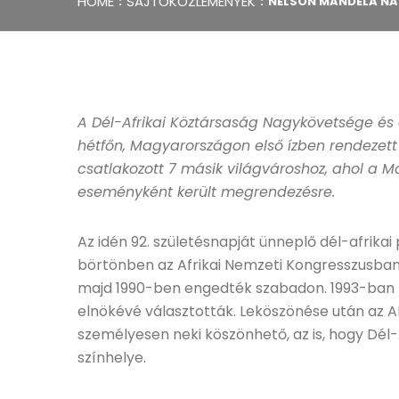
HOME
SAJTÓKÖZLEMÉNYEK
NELSON MANDELA NAP
A Dél-Afrikai Köztársaság Nagykövetsége és a
hétfőn, Magyarországon első ízben rendezet
csatlakozott 7 másik világvároshoz, ahol a 
eseményként került megrendezésre.
Az idén 92. születésnapját ünneplő dél-afrikai
börtönben az Afrikai Nemzeti Kongresszusban
majd 1990-ben engedték szabadon. 1993-ban No
elnökévé választották. Leköszönése után az AI
személyesen neki köszönhető, az is, hogy Dél-A
színhelye.