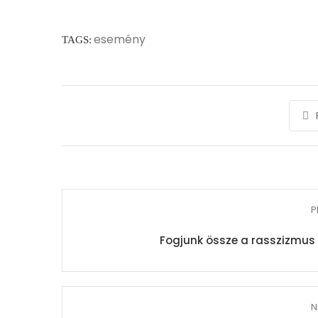
esemény
TAGS:
P
Fogjunk össze a rasszizmus 
N