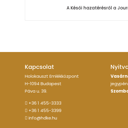
A Késői hazatérésről a Jo
Kapcsolat
Nyitv
Holokauszt Emlékközpont
Vasárn
H-1094 Budapest
jegypénz
Páva u. 39.
Szomba
+36 1 455-3333
+36 1 455-3399
info@hdke.hu