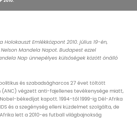
 2010.
 Holokauszt Emlékközpont 2010. július 19-én,
t Nelson Mandela Napot. Budapest ezzel
Mandela Nap ünnepélyes külsőségek között önálló
 politikus és szabadságharcos 27 évet töltött
 (ANC) végzett anti-fajellenes tevékenysége miatt,
bel-békedíjat kapott. 1994-től 1999-ig Dél-Afrika
DS és a szegénység elleni küzdelmet szolgálta, de
frika lett a 2010-es futball világbajnokság