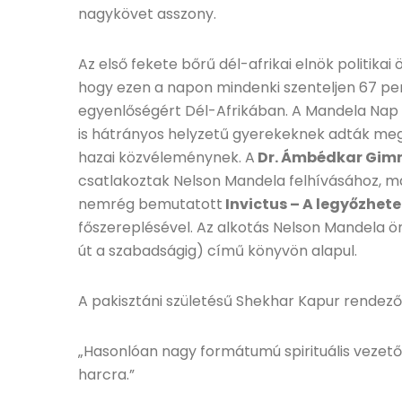
nagykövet asszony.
Az első fekete bőrű dél-afrikai elnök politika
hogy ezen a napon mindenki szenteljen 67 pe
egyenlőségért Dél-Afrikában. A Mandela Nap
is hátrányos helyzetű gyerekeknek adták m
hazai közvéleménynek. A
Dr. Ámbédkar Gim
csatlakoztak Nelson Mandela felhívásához, m
nemrég bemutatott
Invictus – A legyőzhet
főszereplésével. Az alkotás Nelson Mandela ö
út a szabadságig) című könyvön alapul.
A pakisztáni születésű Shekhar Kapur rendez
„Hasonlóan nagy formátumú spirituális vezető
harcra.”