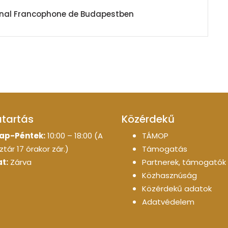
urnal Francophone de Budapestben
atartás
Közérdekű
ap-Péntek:
10:00 – 18:00 (A
TÁMOP
tár 17 órakor zár.)
Támogatás
t:
Zárva
Partnerek, támogatók
Közhasznúság
Közérdekű adatok
Adatvédelem