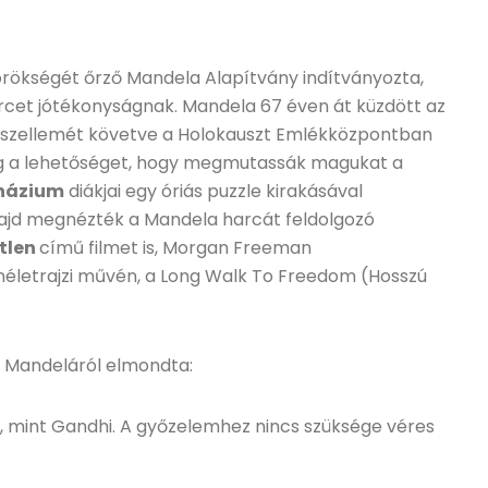
i örökségét őrző Mandela Alapítvány indítványozta,
rcet jótékonyságnak. Mandela 67 éven át küzdött az
 szellemét követve a Holokauszt Emlékközpontban
eg a lehetőséget, hogy megmutassák magukat a
názium
diákjai egy óriás puzzle kirakásával
ajd megnézték a Mandela harcát feldolgozó
etlen
című filmet is, Morgan Freeman
néletrajzi művén, a Long Walk To Freedom (Hosszú
ő Mandeláról elmondta:
, mint Gandhi. A győzelemhez nincs szüksége véres