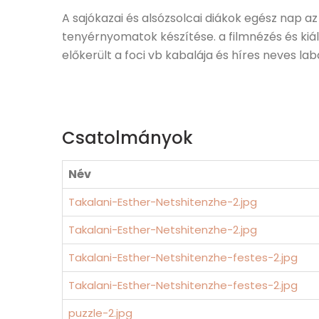
A sajókazai és alsózsolcai diákok egész nap a
tenyérnyomatok készítése. a filmnézés és kiál
előkerült a foci vb kabalája és híres neves labd
Csatolmányok
Név
Takalani-Esther-Netshitenzhe-2.jpg
Takalani-Esther-Netshitenzhe-2.jpg
Takalani-Esther-Netshitenzhe-festes-2.jpg
Takalani-Esther-Netshitenzhe-festes-2.jpg
puzzle-2.jpg