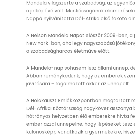
Mandela világszerte a szabadság, az egyenlős
a jelképévé vált. Munkásságának elismerések
Nappá nyilvánította Dél-Afrika első fekete el
A Nelson Mandela Napot először 2009-ben, a p
New York-ban, ahol egy nagyszabású jótékony
a szabadságharcos életműve előtt.
A Mandela-nap sohasem lesz állami ünnep, de o
Abban reménykedünk, hogy az emberek szent
javítására – fogalmazott akkor az ünnepelt.
A Holokauszt Emlékközpontban megtartott 
Dél-Afrikai Köztársaság nagykövet asszonya b
hátrányos helyzetben élő emberekre hívta fel
ember azzal ünnepelne, hogy lépéseket tesz e
különösképp vonatkozik a gyermekekre, hisze