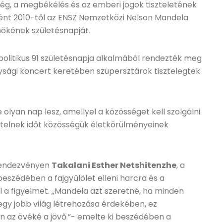
ég, a megbékélés és az emberi jogok tiszteletének
ént 2010-től az ENSZ Nemzetközi Nelson Mandela
nökének születésnapját.
olitikus 91 születésnapja alkalmából rendezték meg
sági koncert keretében szupersztárok tisztelegtek
lyan nap lesz, amellyel a közösséget kell szolgálni.
elnek időt közösségük életkörülményeinek
rendezvényen
Takalani Esther Netshitenzhe
, a
eszédében a fajgyűlölet elleni harcra és a
 a figyelmet. „Mandela azt szeretné, ha minden
gy jobb világ létrehozása érdekében, ez
n az övéké a jövő.”- emelte ki beszédében a