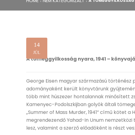
HOME
NEM KATEGORIZÁLT
A TÖMEGGYILKOSSÁG 
14
JÚL
A tömeggyilkosság nyara, 1941 – könyvaj
George Eisen magyar származású történész pr
adományaként került könyvtárunk gyűjteményé
több mint húszezer hontalannak minősített zs
Kamenyec-Podolszkijban golyók általi tömege
„Summer of Mass Murder, 1941” című kötet a 
megrendezendő Yahad-In Unum nemzetközi tan
lesz, valamint a szerző előadóként is részt ve