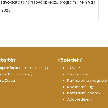
zi távoktató tanári továbbképző program - felhívás
2023
atartás
Közérdekű
ap-Péntek:
10:00 – 18:00 (A
TÁMOP
tár 17 órakor zár.)
Támogatás
t:
Zárva
Partnerek, támogatók
Közhasznúság
Közérdekű adatok
Adatvédelem