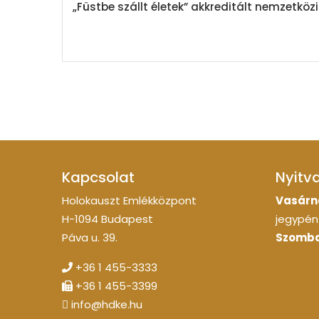
„Füstbe szállt életek” akkreditált nemzetkö
Kapcsolat
Nyitv
Holokauszt Emlékközpont
Vasárn
H-1094 Budapest
jegypénz
Páva u. 39.
Szomba
+36 1 455-3333
+36 1 455-3399
info@hdke.hu