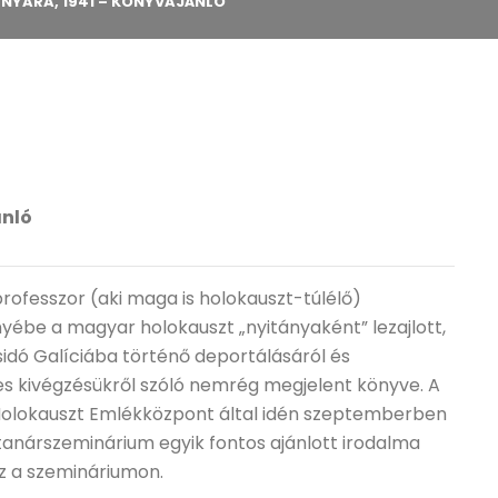
NYARA, 1941 – KÖNYVAJÁNLÓ
ánló
ofesszor (aki maga is holokauszt-túlélő)
be a magyar holokauszt „nyitányaként” lezajlott,
idó Galíciába történő deportálásáról és
s kivégzésükről szóló nemrég megjelent könyve. A
Holokauszt Emlékközpont által idén szeptemberben
árszeminárium egyik fontos ajánlott irodalma
sz a szemináriumon.