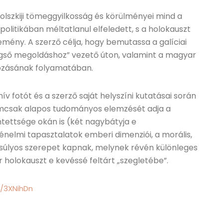
szkiji tömeggyilkosság és körülményei mind a
litikában méltatlanul elfeledett, s a holokauszt
ény. A szerző célja, hogy bemutassa a galíciai
gső megoldáshoz” vezető úton, valamint a magyar
kozásának folyamatában.
 fotót és a szerző saját helyszíni kutatásai során
emcsak alapos tudományos elemzését adja a
ettsége okán is (két nagybátyja e
nelmi tapasztalatok emberi dimenziói, a morális,
ngsúlyos szerepet kapnak, melynek révén különleges
holokauszt e kevéssé feltárt „szegletébe”.
ly/3XNihDn