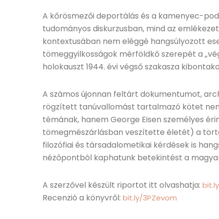
A kőrösmezői deportálás és a kamenyec-podol
tudományos diskurzusban, mind az emlékezetpo
kontextusában nem eléggé hangsúlyozott esem
tömeggyilkosságok mérföldkő szerepét a „vé
holokauszt 1944. évi végső szakasza kibonta
A számos újonnan feltárt dokumentumot, archív
rögzített tanúvallomást tartalmazó kötet n
témának, hanem George Eisen személyes érint
tömegmészárlásban veszítette életét) a törté
filozófiai és társadalometikai kérdések is ha
nézőpontból kaphatunk betekintést a magyar 
A szerzővel készült riportot itt olvashatja:
bit.
Recenzió a könyvről:
bit.ly/3PZevom