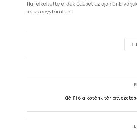
Ha felkeltette érdeklődését az ajánlónk, vár
szakkönyvtárában!
P
Kiállító alkotónk tárlatvezeté
N