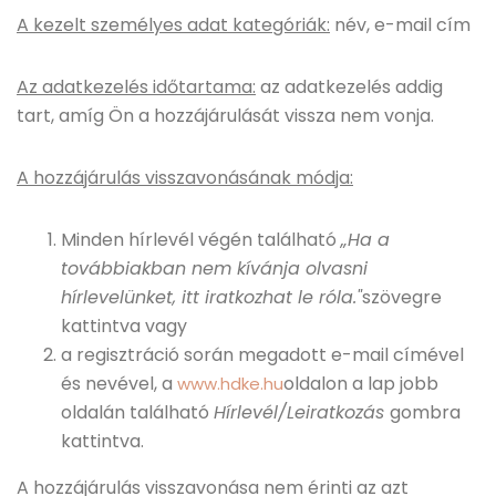
A kezelt személyes adat kategóriák:
név, e-mail cím
Az adatkezelés időtartama:
az adatkezelés addig
tart, amíg Ön a hozzájárulását vissza nem vonja.
A hozzájárulás visszavonásának módja:
Minden hírlevél végén található
„Ha a
továbbiakban nem kívánja olvasni
hírlevelünket, itt iratkozhat le róla."
szövegre
kattintva vagy
a regisztráció során megadott e-mail címével
és nevével, a
oldalon a lap jobb
www.hdke.hu
oldalán található
Hírlevél/Leiratkozás
gombra
kattintva.
A hozzájárulás visszavonása nem érinti az azt