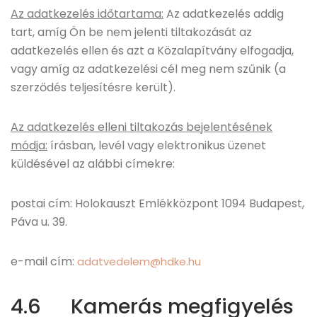
Az adatkezelés időtartama:
Az adatkezelés addig
tart, amíg Ön be nem jelenti tiltakozását az
adatkezelés ellen és azt a Közalapítvány elfogadja,
vagy amíg az adatkezelési cél meg nem szűnik (a
szerződés teljesítésre került).
Az adatkezelés elleni tiltakozás bejelentésének
módja:
írásban, levél vagy elektronikus üzenet
küldésével az alábbi címekre:
postai cím: Holokauszt Emlékközpont 1094 Budapest,
Páva u. 39.
e-mail cím:
adatvedelem@hdke.hu
4.6 Kamerás megfigyelés