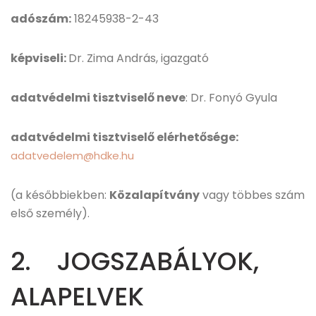
adószám:
18245938-2-43
képviseli:
Dr. Zima András, igazgató
adatvédelmi tisztviselő neve
: Dr. Fonyó Gyula
adatvédelmi tisztviselő elérhetősége:
adatvedelem@hdke.hu
(a későbbiekben:
Közalapítvány
vagy többes szám
első személy).
2. JOGSZABÁLYOK,
ALAPELVEK