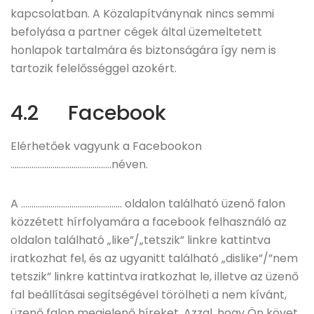
kapcsolatban. A Közalapítványnak nincs semmi
befolyása a partner cégek által üzemeltetett
honlapok tartalmára és biztonságára így nem is
tartozik felelősséggel azokért.
4.2 Facebook
Elérhetőek vagyunk a Facebookon
…………………………………………néven.
A ………………………………………… oldalon található üzenő falon
közzétett hírfolyamára a facebook felhasználó az
oldalon található „like”/„tetszik” linkre kattintva
iratkozhat fel, és az ugyanitt található „dislike”/”nem
tetszik” linkre kattintva iratkozhat le, illetve az üzenő
fal beállításai segítségével törölheti a nem kívánt,
üzenő falon megjelenő híreket. Azzal, hogy Ön követ