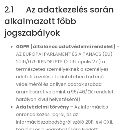
2.1 Az adatkezelés során
alkalmazott főbb
jogszabályok
GDPR
(általános adatvédelmi rendelet)
–
AZ EURÓPAI PARLAMENT ÉS A TANÁCS (EU)
2016/679 RENDELETE (2016. április 27.) a
természetes személyeknek a személyes
adatok kezelése tekintetében történő
védelméről és az ilyen adatok szabad
áramlásáról, valamint a 95/46/EK rendelet
hatályon kívül helyezéséről)
Adatvédelmi törvény
– Az információs
önrendelkezési jogról, és az
információszabadságról szóló 2011. évi CXII.
törvény és a végrehajtására kiadott