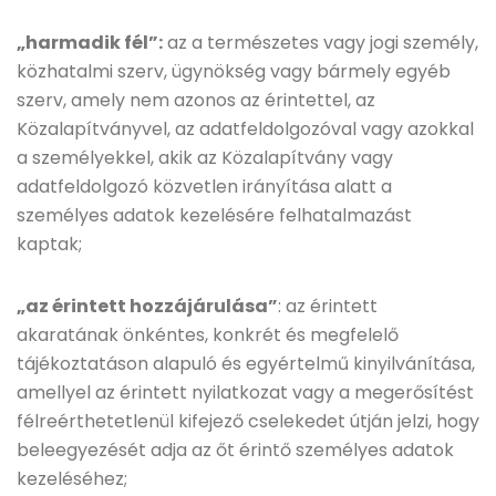
„harmadik fél”:
az a természetes vagy jogi személy,
közhatalmi szerv, ügynökség vagy bármely egyéb
szerv, amely nem azonos az érintettel, az
Közalapítványvel, az adatfeldolgozóval vagy azokkal
a személyekkel, akik az Közalapítvány vagy
adatfeldolgozó közvetlen irányítása alatt a
személyes adatok kezelésére felhatalmazást
kaptak;
„az érintett hozzájárulása”
: az érintett
akaratának önkéntes, konkrét és megfelelő
tájékoztatáson alapuló és egyértelmű kinyilvánítása,
amellyel az érintett nyilatkozat vagy a megerősítést
félreérthetetlenül kifejező cselekedet útján jelzi, hogy
beleegyezését adja az őt érintő személyes adatok
kezeléséhez;