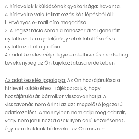
A hírlevelek kiküldésének gyakorisága: havonta.
A hírlevélre való feliratkozás két lépésből áll:
1. Érvényes e-mail cím megadása
2. A regisztráció során a rendszer által generált
nyilatkozaton a jelelőnégyzetek kitöltése és a
nyilatkozat elfogadása.
Az adatkezelés célja:
figyelemfelhívó és marketing
tevékenység az Ön tájékoztatása érdekében
Az adatkezelés jogalapja:
Az Ön hozzájárulása a
hírlevél küldéséhez. Tájékoztatjuk, hogy
hozzájárulását bármikor visszavonhatja. A
visszavonás nem érinti az azt megelőző jogszerű
adatkezelést. Amennyiben nem adja meg adatait,
vagy nem járul hozzá azok ilyen célú kezeléséhez,
úgy nem küldünk hírlevelet az Ön részére.