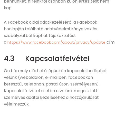
bennünket, híreinkről azonban külön értesítést nem
kap.
A Facebook oldal adatkezeléséről a Facebook
honlapján található adatvédelmi irányelvek és
szabályzatból kaphat tájékoztatást
a
cím
https://www.facebook.com/about/privacy/update
4.3 Kapcsolatfelvétel
Ön bármely elérhetőségünkön kapcsolatba léphet
velünk (weboldalon, e-mailben, facebookon
keresztül, telefonon, postai úton, személyesen).
Kapcsolatfelvétel esetén a velünk megosztott
személyes adatai kezeléséhez a hozzájárulását
vélelmezzük.