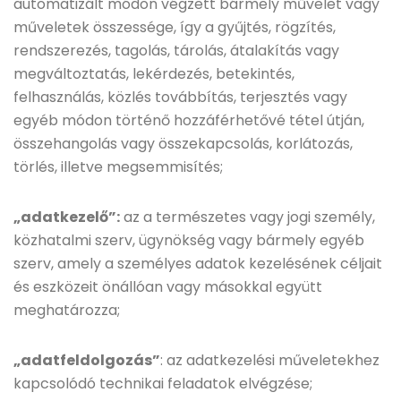
automatizált módon végzett bármely művelet vagy
műveletek összessége, így a gyűjtés, rögzítés,
rendszerezés, tagolás, tárolás, átalakítás vagy
megváltoztatás, lekérdezés, betekintés,
felhasználás, közlés továbbítás, terjesztés vagy
egyéb módon történő hozzáférhetővé tétel útján,
összehangolás vagy összekapcsolás, korlátozás,
törlés, illetve megsemmisítés;
„adatkezelő”:
az a természetes vagy jogi személy,
közhatalmi szerv, ügynökség vagy bármely egyéb
szerv, amely a személyes adatok kezelésének céljait
és eszközeit önállóan vagy másokkal együtt
meghatározza;
„adatfeldolgozás”
: az adatkezelési műveletekhez
kapcsolódó technikai feladatok elvégzése;