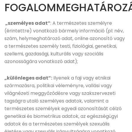
FOGALOMMEGHATÁROZ
„személyes adat”
: A természetes személyre
(érintettre) vonatkozó bármely információ (pl: név,
szám, helymeghatározó adat, online azonosító vagy
a természetes személy testi, fiziológiai, genetikai,
szellemi, gazdasági, kulturális vagy szociális
azonosságára vonatkozó adat);
„különleges adat”:
Ilyenek a faji vagy etnikai
származásra, politikai véleményre, vallási vagy
világnézeti meggyőződésre vagy szakszervezeti
tagságra utaló személyes adatok, valamint a
természetes személyek egyedi azonosítását célzó
genetikai és biometrikus adatok, az egészségügyi
adatok és a természetes személyek szexuális
életére vagy szexuális irányultságára vonatkozó