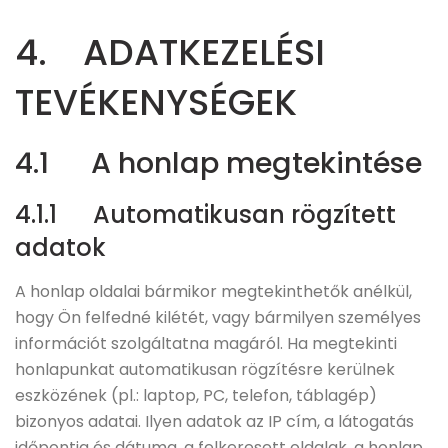
4. ADATKEZELÉSI
TEVÉKENYSÉGEK
4.1 A honlap megtekintése
4.1.1 Automatikusan rögzített
adatok
A honlap oldalai bármikor megtekinthetők anélkül,
hogy Ön felfedné kilétét, vagy bármilyen személyes
információt szolgáltatna magáról. Ha megtekinti
honlapunkat automatikusan rögzítésre kerülnek
eszközének (pl.: laptop, PC, telefon, táblagép)
bizonyos adatai. Ilyen adatok az IP cím, a látogatás
időpontja és dátuma, a felkeresett oldalak, a honlap,