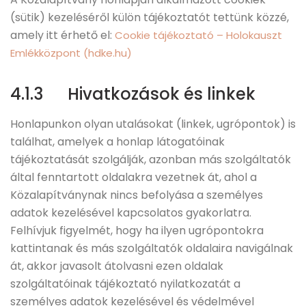
(sütik) kezeléséről külön tájékoztatót tettünk közzé,
amely itt érhető el:
Cookie tájékoztató – Holokauszt
Emlékközpont (hdke.hu)
4.1.3 Hivatkozások és linkek
Honlapunkon olyan utalásokat (linkek, ugrópontok) is
találhat, amelyek a honlap látogatóinak
tájékoztatását szolgálják, azonban más szolgáltatók
által fenntartott oldalakra vezetnek át, ahol a
Közalapítványnak nincs befolyása a személyes
adatok kezelésével kapcsolatos gyakorlatra.
Felhívjuk figyelmét, hogy ha ilyen ugrópontokra
kattintanak és más szolgáltatók oldalaira navigálnak
át, akkor javasolt átolvasni ezen oldalak
szolgáltatóinak tájékoztató nyilatkozatát a
személyes adatok kezelésével és védelmével