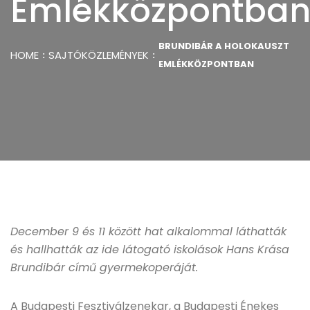
Emlékközpontba
BRUNDIBÁR A HOLOKAUSZT
HOME
SAJTÓKÖZLEMÉNYEK
EMLÉKKÖZPONTBAN
December 9 és 11 között hat alkalommal láthatták
és hallhatták az ide látogató iskolások Hans Krása
Brundibár című gyermekoperáját.
A Budapesti Fesztiválzenekar, a Budapesti Énekes