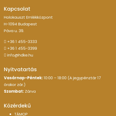
Kapcsolat
Holokauszt Emlékközpont
H-1094 Budapest
Páva u. 39.
+36 1 455-3333
+36 1 455-3399
info@hdke.hu
Nyitvatartás
Vasárnap-Péntek:
10:00 – 18:00 (A jegypénztár 17
órakor zár.)
Szombat:
Zárva
Közérdekű
TÁMOP