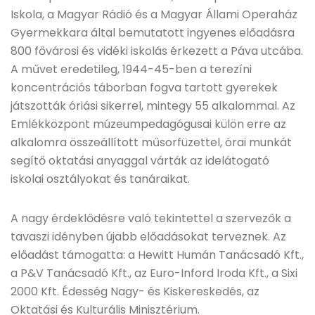
Iskola, a Magyar Rádió és a Magyar Állami Operaház
Gyermekkara által bemutatott ingyenes előadásra
800 fővárosi és vidéki iskolás érkezett a Páva utcába.
A művet eredetileg, 1944-45-ben a terezíni
koncentrációs táborban fogva tartott gyerekek
játszották óriási sikerrel, mintegy 55 alkalommal. Az
Emlékközpont múzeumpedagógusai külön erre az
alkalomra összeállított műsorfüzettel, órai munkát
segítő oktatási anyaggal várták az idelátogató
iskolai osztályokat és tanáraikat.
A nagy érdeklődésre való tekintettel a szervezők a
tavaszi idényben újabb előadásokat terveznek. Az
előadást támogatta: a Hewitt Humán Tanácsadó Kft.,
a P&V Tanácsadó Kft., az Euro-Inford Iroda Kft., a Sixi
2000 Kft. Édesség Nagy- és Kiskereskedés, az
Oktatási és Kulturális Minisztérium.