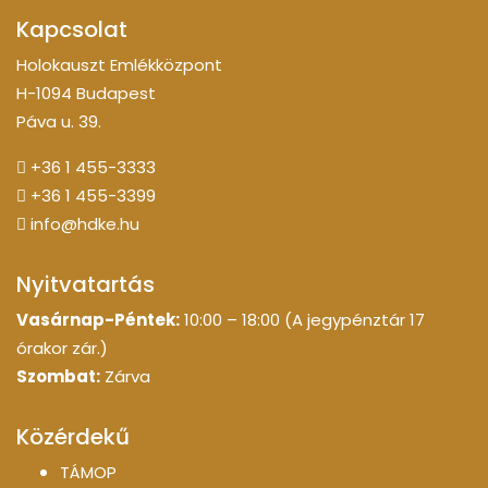
Kapcsolat
Holokauszt Emlékközpont
H-1094 Budapest
Páva u. 39.
+36 1 455-3333
+36 1 455-3399
info@hdke.hu
Nyitvatartás
Vasárnap-Péntek:
10:00 – 18:00 (A jegypénztár 17
órakor zár.)
Szombat:
Zárva
Közérdekű
TÁMOP