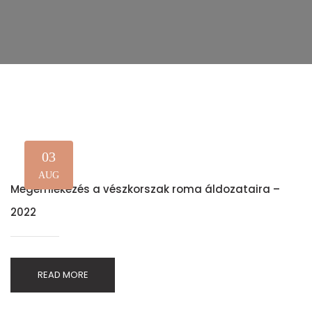
03
AUG
Megemlékezés a vészkorszak roma áldozataira –
2022
READ MORE