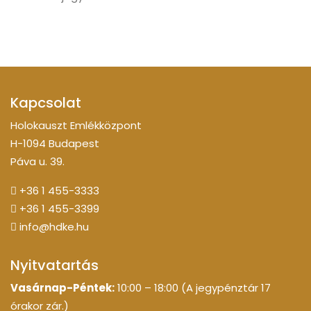
Kapcsolat
Holokauszt Emlékközpont
H-1094 Budapest
Páva u. 39.
+36 1 455-3333
+36 1 455-3399
info@hdke.hu
Nyitvatartás
Vasárnap-Péntek:
10:00 – 18:00 (A jegypénztár 17
órakor zár.)