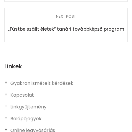
NEXT POST
„Füstbe szállt életek” tanári továbbképző program
Linkek
Gyakran ismételt kérdések
Kapcsolat
Linkgyűjtemény
Belépőjegyek
Online jegyvásárlás