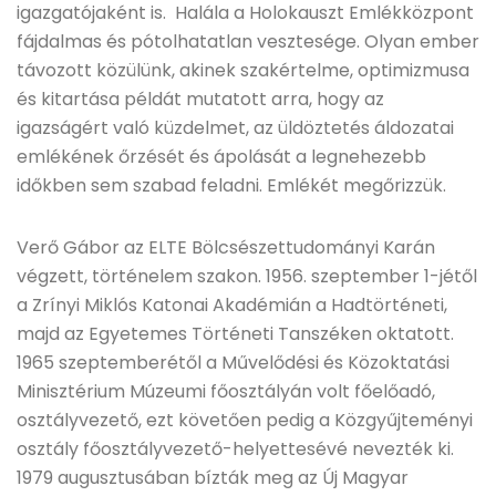
igazgatójaként is. Halála a Holokauszt Emlékközpont
fájdalmas és pótolhatatlan vesztesége. Olyan ember
távozott közülünk, akinek szakértelme, optimizmusa
és kitartása példát mutatott arra, hogy az
igazságért való küzdelmet, az üldöztetés áldozatai
emlékének őrzését és ápolását a legnehezebb
időkben sem szabad feladni. Emlékét megőrizzük.
Verő Gábor az ELTE Bölcsészettudományi Karán
végzett, történelem szakon. 1956. szeptember 1-jétől
a Zrínyi Miklós Katonai Akadémián a Hadtörténeti,
majd az Egyetemes Történeti Tanszéken oktatott.
1965 szeptemberétől a Művelődési és Közoktatási
Minisztérium Múzeumi főosztályán volt főelőadó,
osztályvezető, ezt követően pedig a Közgyűjteményi
osztály főosztályvezető-helyettesévé nevezték ki.
1979 augusztusában bízták meg az Új Magyar