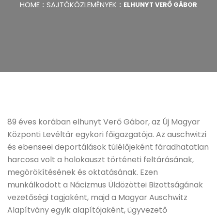
HOME
SAJTÓKÖZLEMÉNYEK
ELHUNYT VERŐ GÁBOR
89 éves korában elhunyt Verő Gábor, az Új Magyar
Központi Levéltár egykori főigazgatója. Az auschwitzi
és ebenseei deportálások túlélőjeként fáradhatatlan
harcosa volt a holokauszt történeti feltárásának,
megörökítésének és oktatásának. Ezen
munkálkodott a Nácizmus Üldözöttei Bizottságának
vezetőségi tagjaként, majd a Magyar Auschwitz
Alapítvány egyik alapítójaként, ügyvezető