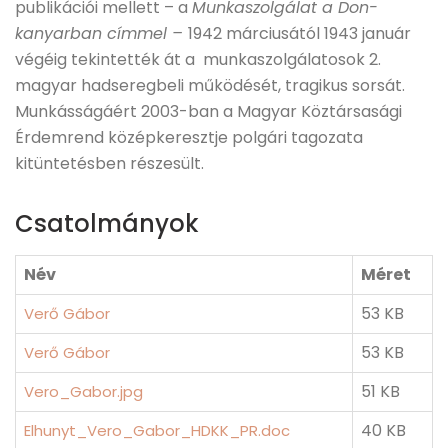
publikációi mellett – a
Munkaszolgálat a Don-
kanyarban címmel –
1942 márciusától 1943 január
végéig tekintették át a munkaszolgálatosok 2.
magyar hadseregbeli működését, tragikus sorsát.
Munkásságáért 2003-ban a Magyar Köztársasági
Érdemrend középkeresztje polgári tagozata
kitüntetésben részesült.
Csatolmányok
Név
Méret
53 KB
Verő Gábor
53 KB
Verő Gábor
51 KB
Vero_Gabor.jpg
40 KB
Elhunyt_Vero_Gabor_HDKK_PR.doc