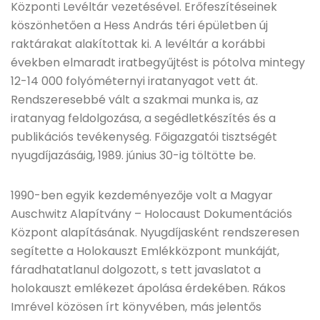
Központi Levéltár vezetésével. Erőfeszítéseinek
köszönhetően a Hess András téri épületben új
raktárakat alakítottak ki. A levéltár a korábbi
években elmaradt iratbegyűjtést is pótolva mintegy
12-14 000 folyóméternyi iratanyagot vett át.
Rendszeresebbé vált a szakmai munka is, az
iratanyag feldolgozása, a segédletkészítés és a
publikációs tevékenység. Főigazgatói tisztségét
nyugdíjazásáig, 1989. június 30-ig töltötte be.
1990-ben egyik kezdeményezője volt a Magyar
Auschwitz Alapítvány – Holocaust Dokumentációs
Központ alapításának. Nyugdíjasként rendszeresen
segítette a Holokauszt Emlékközpont munkáját,
fáradhatatlanul dolgozott, s tett javaslatot a
holokauszt emlékezet ápolása érdekében. Rákos
Imrével közösen írt könyvében, más jelentős