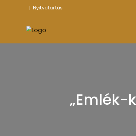
Nyitvatartás
„Emlék-ké