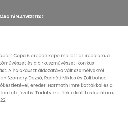
 ZÁRÓ TÁRLATVEZETÉSE
, Robert Capa 8 eredeti képe mellett az irodalom, a
ítőművészet és a cirkuszművészet ikonikus
tást. A holokauszt áldozatává vált személyekről
aton Szomory Dezső, Radnóti Miklós és Zoli bohóc
rókészletével, eredeti Harmath Imre kottákkal és a
en fotójával is. Tárlatvezetőnk a kiállítás kurátora,
 22.