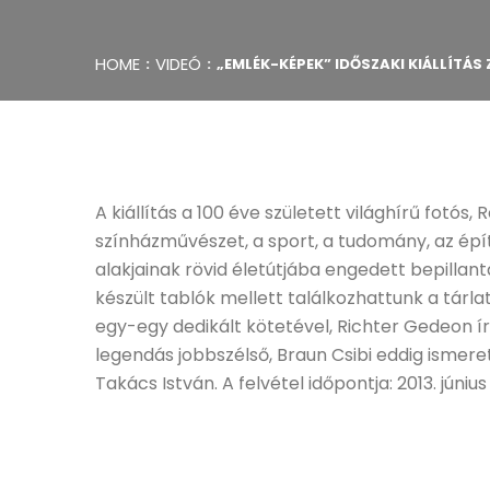
HOME
VIDEÓ
„EMLÉK-KÉPEK” IDŐSZAKI KIÁLLÍTÁS
A kiállítás a 100 éve született világhírű fotós
színházművészet, a sport, a tudomány, az ép
alakjainak rövid életútjába engedett bepillan
készült tablók mellett találkozhattunk a tárl
egy-egy dedikált kötetével, Richter Gedeon í
legendás jobbszélső, Braun Csibi eddig ismeretl
Takács István. A felvétel időpontja: 2013. június