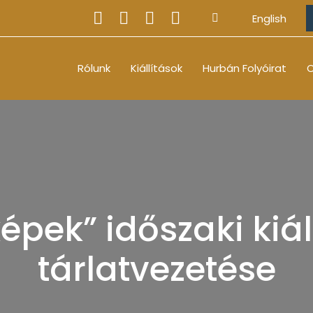
English
Rólunk
Kiállítások
Hurbán Folyóirat
O
pek” időszaki kiál
tárlatvezetése