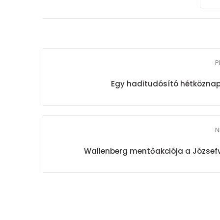
P
Egy haditudósító hétköznapj
N
Wallenberg mentőakciója a Józsefv