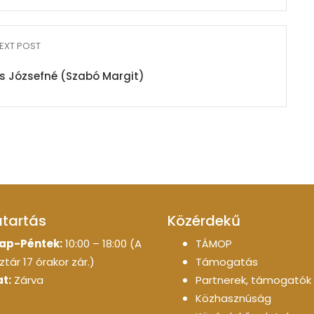
EXT POST
zs Józsefné (Szabó Margit)
atartás
Közérdekű
ap-Péntek:
10:00 – 18:00 (A
TÁMOP
tár 17 órakor zár.)
Támogatás
t:
Zárva
Partnerek, támogatók
Közhasznúság