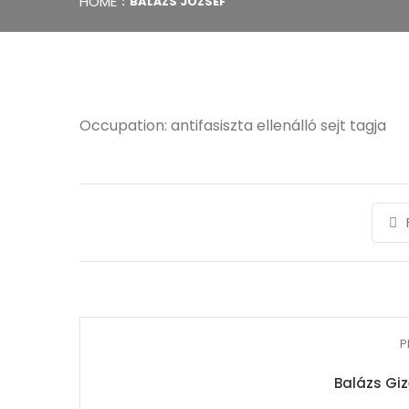
HOME
BALÁZS JÓZSEF
Occupation: antifasiszta ellenálló sejt tagja
P
Balázs Giz