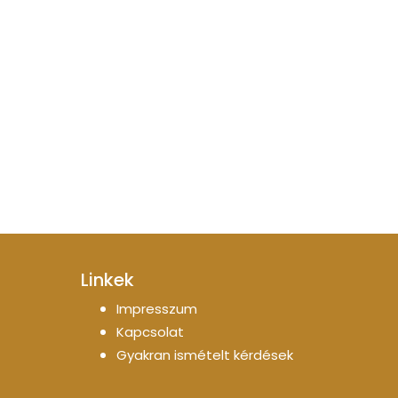
Linkek
Impresszum
Kapcsolat
Gyakran ismételt kérdések