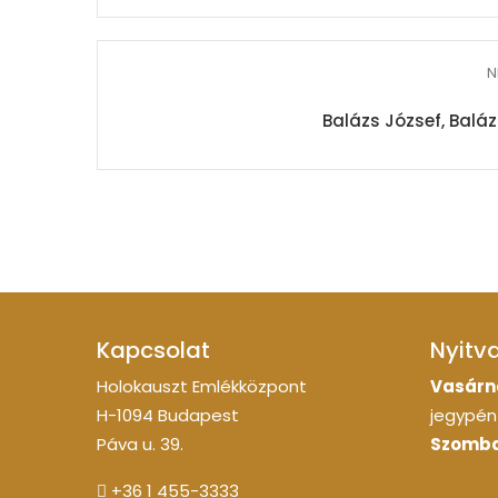
N
Balázs József, Balá
Kapcsolat
Nyitv
Holokauszt Emlékközpont
Vasárn
H-1094 Budapest
jegypénz
Páva u. 39.
Szomba
+36 1 455-3333