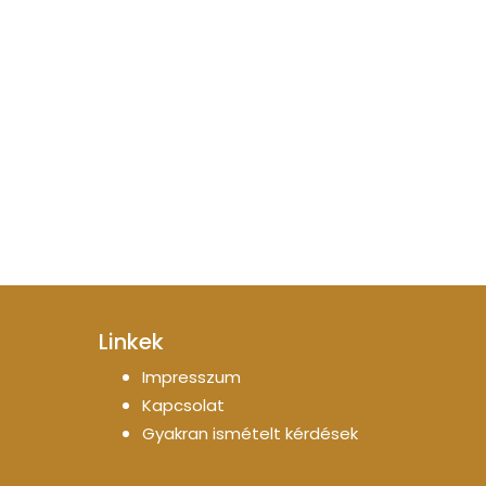
Linkek
Impresszum
Kapcsolat
Gyakran ismételt kérdések