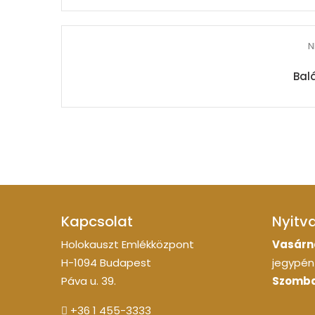
N
Bal
Kapcsolat
Nyitv
Holokauszt Emlékközpont
Vasárn
H-1094 Budapest
jegypénz
Páva u. 39.
Szomba
+36 1 455-3333