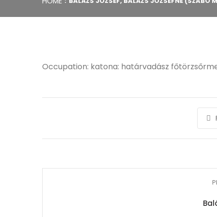
HOME
BALÁZS JÓZSEF, BALÁZS JÓZSEFNÉ (SZABÓ 
Occupation: katona: határvadász főtörzsőrm
P
Bal