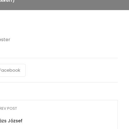
MARGIT)
ester
Facebook
REV POST
ázs József