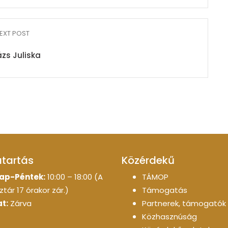
EXT POST
ázs Juliska
atartás
Közérdekű
ap-Péntek:
10:00 – 18:00 (A
TÁMOP
tár 17 órakor zár.)
Támogatás
t:
Zárva
Partnerek, támogatók
Közhasznúság