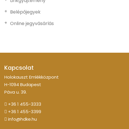
Linkgyűjtemény
Belépőjegyek
Online jegyvásárlás
Kapcsolat
Holokauszt Emlékközpont
H-1094 Budapest
Páva u. 39.
+36 1 455-3333
+36 1 455-3399
info@hdke.hu