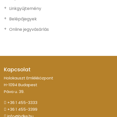
Linkgyűjtemény
Belépőjegyek
Online jegyvásárlás
Kapcsolat
Holokauszt Emlékközpont
H-1094 Budapest
Páva u. 39.
+36 1 455-3333
+36 1 455-3399
info@hdke.hu