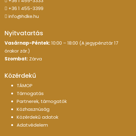
+36 1 455-3333
+36 1 455-3399
info@hdke.hu
Nyitvatartás
Vasárnap-Péntek:
10:00 – 18:00 (A jegypénztár 17
órakor zár.)
Szombat:
Zárva
Közérdekű
TÁMOP
Támogatás
Partnerek, támogatók
Közhasznúság
Közérdekű adatok
Adatvédelem