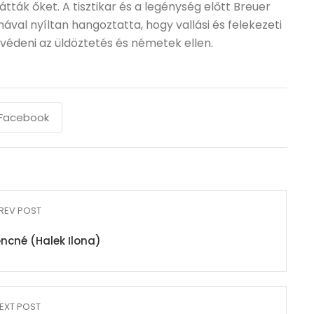
tták őket. A tisztikar és a legénység előtt Breuer
ával nyíltan hangoztatta, hogy vallási és felekezeti
védeni az üldöztetés és németek ellen.
Facebook
REV POST
encné (Halek Ilona)
EXT POST