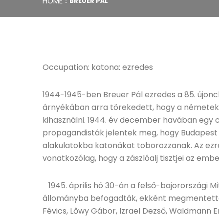
HOME
BREUER PÁL
Occupation: katona: ezredes
1944-1945-ben Breuer Pál ezredes a 85. újon
árnyékában arra törekedett, hogy a németek és
kihasználni. 1944. év december havában egy c
propagandisták jelentek meg, hogy Budapest v
alakulatokba katonákat toborozzanak. Az ezre
vonatkozólag, hogy a zászlóalj tisztjei az embe
1945. április hó 30-án a felső-bajorországi 
állományba befogadták, ekként megmentették
Févics, Lőwy Gábor, Izrael Dezső, Waldmann Er