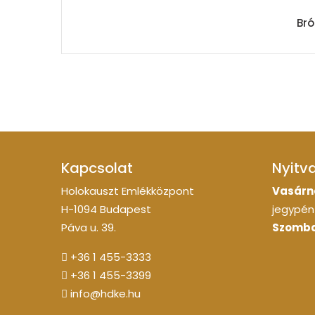
Bró
Kapcsolat
Nyitv
Holokauszt Emlékközpont
Vasárn
H-1094 Budapest
jegypénz
Páva u. 39.
Szomba
+36 1 455-3333
+36 1 455-3399
info@hdke.hu