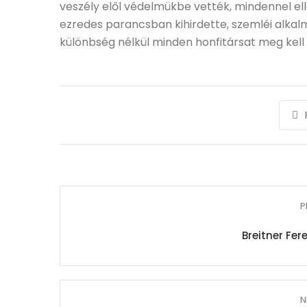
veszély elől védelmükbe vették, mindennel ellá
ezredes parancsban kihirdette, szemléi alkalm
különbség nélkül minden honfitársat meg kell 
P
Breitner Fer
N