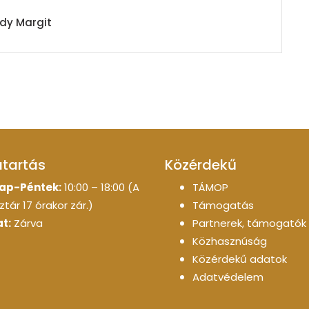
dy Margit
atartás
Közérdekű
ap-Péntek:
10:00 – 18:00 (A
TÁMOP
tár 17 órakor zár.)
Támogatás
t:
Zárva
Partnerek, támogatók
Közhasznúság
Közérdekű adatok
Adatvédelem