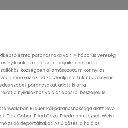
ckiképző ezred parancsnoka volt. A háborús vereség
 nyilasok ezredét saját céljaikra ne tudják
sallóközi községben állomásozott, mikor nyilas
édelmére az ezred zászlóaljainál különböző nyilas
des szóbeli parancsokat adott ki arra
reket a nyilasokhoz való átlépésről beszéljék le.
Mittenwaldban Breuer Pál parancsnoksága alatt lévő
 Dick Gábor, Fried Géza, Friedmann József, Weisz
nő zsidó deportáltakat. Az üldözés, a halálos