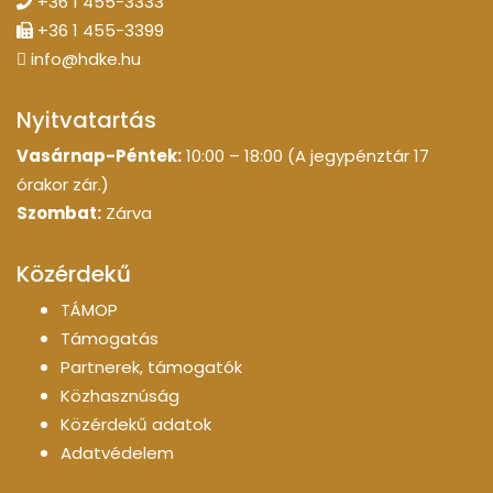
+36 1 455-3333
+36 1 455-3399
info@hdke.hu
Nyitvatartás
Vasárnap-Péntek:
10:00 – 18:00 (A jegypénztár 17
órakor zár.)
Szombat:
Zárva
Közérdekű
TÁMOP
Támogatás
Partnerek, támogatók
Közhasznúság
Közérdekű adatok
Adatvédelem