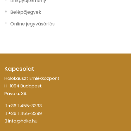
Linkgyűjtemény
Belépőjegyek
Online jegyvásárlás
Kapcsolat
Holokauszt Emlékközpont
H-1094 Budapest
Páva u. 39.
+36 1 455-3333
+36 1 455-3399
info@hdke.hu