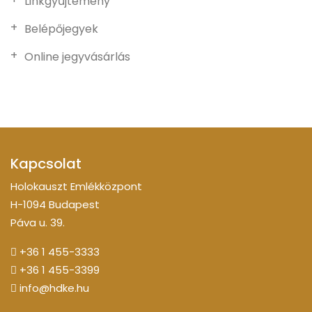
Linkgyűjtemény
Belépőjegyek
Online jegyvásárlás
Kapcsolat
Holokauszt Emlékközpont
H-1094 Budapest
Páva u. 39.
+36 1 455-3333
+36 1 455-3399
info@hdke.hu