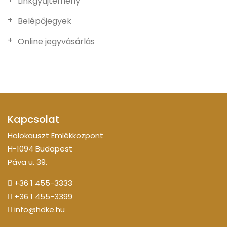
Linkgyűjtemény
Belépőjegyek
Online jegyvásárlás
Kapcsolat
Holokauszt Emlékközpont
H-1094 Budapest
Páva u. 39.
+36 1 455-3333
+36 1 455-3399
info@hdke.hu