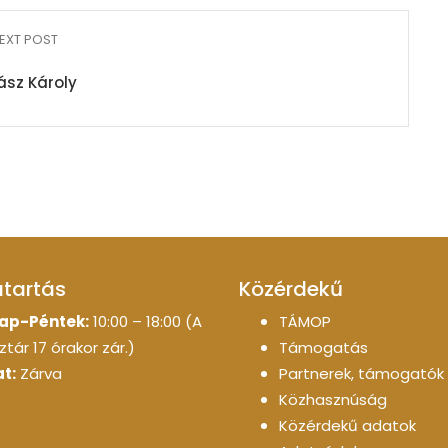
EXT POST
ász Károly
atartás
Közérdekű
ap-Péntek:
10:00 – 18:00 (A
TÁMOP
tár 17 órakor zár.)
Támogatás
t:
Zárva
Partnerek, támogatók
Közhasznúság
Közérdekű adatok