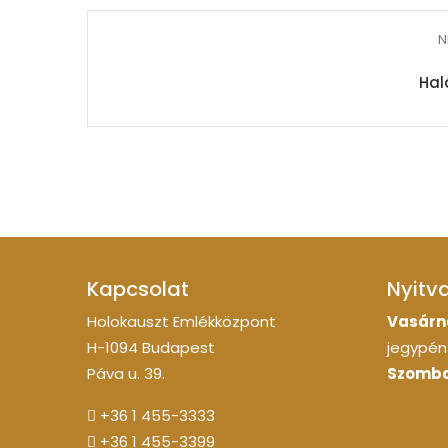
N
Hal
Kapcsolat
Nyitv
Holokauszt Emlékközpont
Vasárn
H-1094 Budapest
jegypénz
Páva u. 39.
Szomba
+36 1 455-3333
+36 1 455-3399