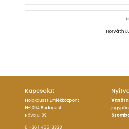
N
Horváth Lu
Kapcsolat
Nyitv
Holokauszt Emlékközpont
Vasárn
H-1094 Budapest
jegypénz
Páva u. 39.
Szomba
+36 1 455-3333