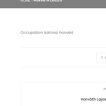
HOME
HORVÁTH LÁSZLÓ
Occupation: katona: honvéd
P
Horváth Lajos