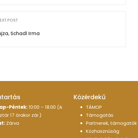
EXT POST
jza, Schadl Irma
atartás
Közérdekű
ap-Péntek:
10:00 – 18:00 (A
TÁMOP
tár 17 órakor zár.)
Támogatás
t:
Zárva
Partnerek, támogatók
Közhasznúság