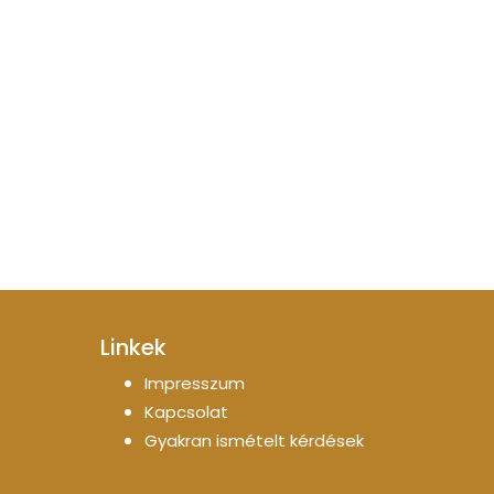
Linkek
Impresszum
Kapcsolat
Gyakran ismételt kérdések