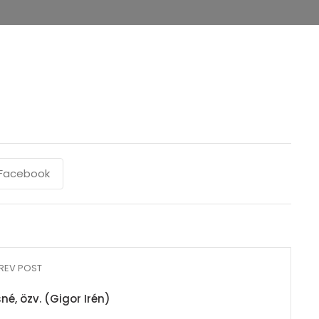
Facebook
REV POST
né, özv. (Gigor Irén)