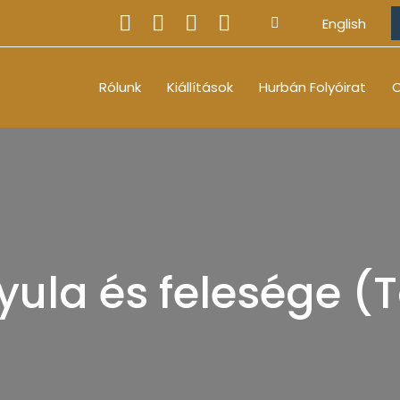
English
Rólunk
Kiállítások
Hurbán Folyóirat
O
ula és felesége (T