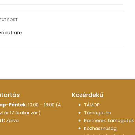
EXT POST
vács Imre
atartás
Közérdekű
ap-Péntek:
10:00 – 18:00 (A
TÁMOP
tár 17 órakor zár.)
Támogatás
t:
Zárva
Partnerek, támogatók
Közhasznúság