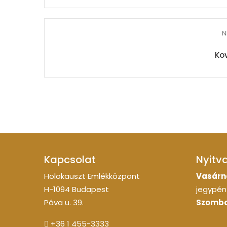
N
Ko
Kapcsolat
Nyitv
Holokauszt Emlékközpont
Vasárn
H-1094 Budapest
jegypénz
Páva u. 39.
Szomba
+36 1 455-3333