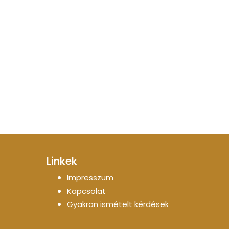
Linkek
Impresszum
Kapcsolat
Gyakran ismételt kérdések