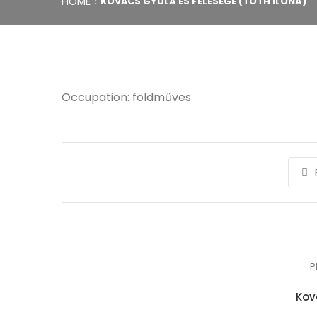
HOME
KOVÁCS GYULA ÉS FELESÉGE (TÓTH ILONA)
Occupation: földműves
P
Kov