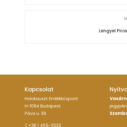
N
Lengyel Piro
Kapcsolat
Nyitv
Holokauszt Emlékközpont
Vasárn
H-1094 Budapest
jegypénz
Páva u. 39.
Szomba
+36 1 455-3333