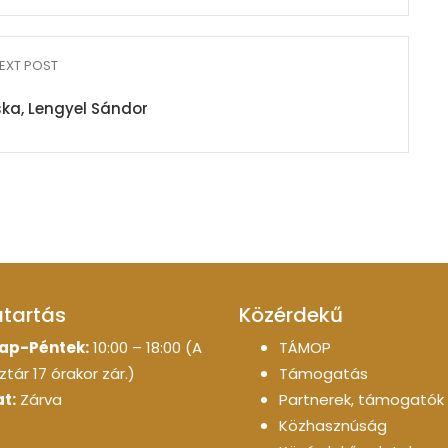
EXT POST
ska, Lengyel Sándor
atartás
Közérdekű
ap-Péntek:
10:00 – 18:00 (A
TÁMOP
tár 17 órakor zár.)
Támogatás
t:
Zárva
Partnerek, támogatók
Közhasznúság