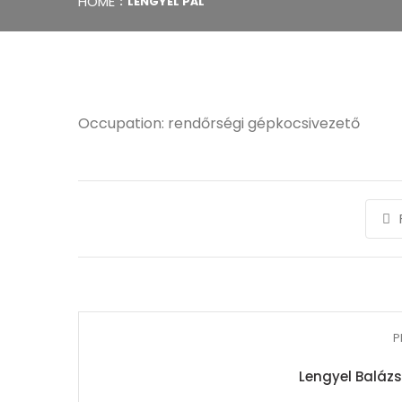
HOME
LENGYEL PÁL
Occupation: rendőrségi gépkocsivezető
P
Lengyel Baláz