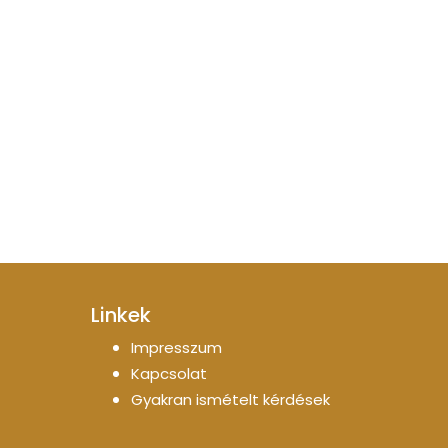
Linkek
Impresszum
Kapcsolat
Gyakran ismételt kérdések