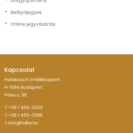
Linkgyűjtemény
Belépőjegyek
Online jegyvásárlás
Kapcsolat
Holokauszt Emlékközpont
H-1094 Budapest
Páva u. 39.
+36 1 455-3333
+36 1 455-3399
info@hdke.hu