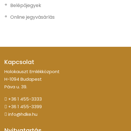
Belépőjegyek
Online jegyvásárlás
Kapcsolat
Holokauszt Emlékközpont
H-1094 Budapest
Páva u. 39.
+36 1 455-3333
+36 1 455-3399
info@hdke.hu
Nyitvatartás