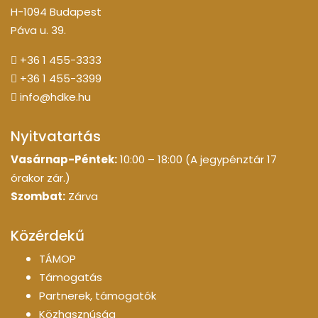
H-1094 Budapest
Páva u. 39.
+36 1 455-3333
+36 1 455-3399
info@hdke.hu
Nyitvatartás
Vasárnap-Péntek:
10:00 – 18:00 (A jegypénztár 17
órakor zár.)
Szombat:
Zárva
Közérdekű
TÁMOP
Támogatás
Partnerek, támogatók
Közhasznúság