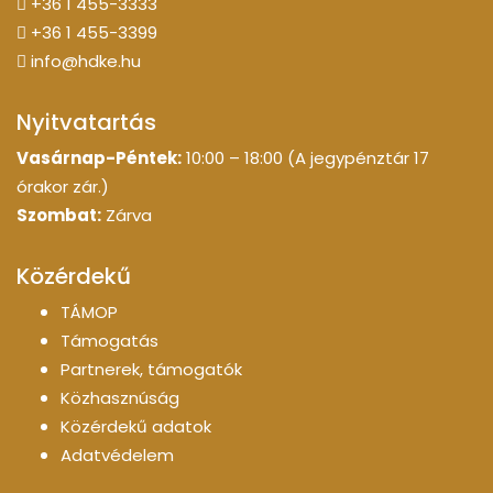
+36 1 455-3333
+36 1 455-3399
info@hdke.hu
Nyitvatartás
Vasárnap-Péntek:
10:00 – 18:00 (A jegypénztár 17
órakor zár.)
Szombat:
Zárva
Közérdekű
TÁMOP
Támogatás
Partnerek, támogatók
Közhasznúság
Közérdekű adatok
Adatvédelem