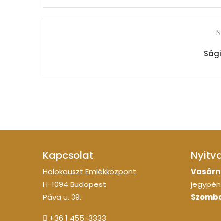
N
Ság
Kapcsolat
Nyitv
Holokauszt Emlékközpont
Vasárn
H-1094 Budapest
jegypénz
Páva u. 39.
Szomba
+36 1 455-3333