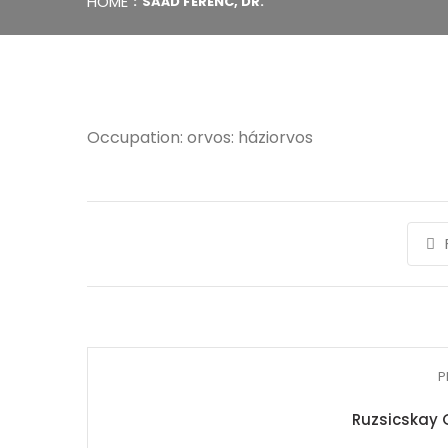
HOME
SAÁD FERENC, DR.
Occupation: orvos: háziorvos
P
Ruzsicskay 