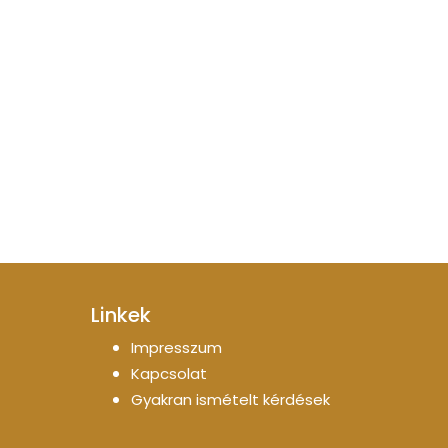
Linkek
Impresszum
Kapcsolat
Gyakran ismételt kérdések