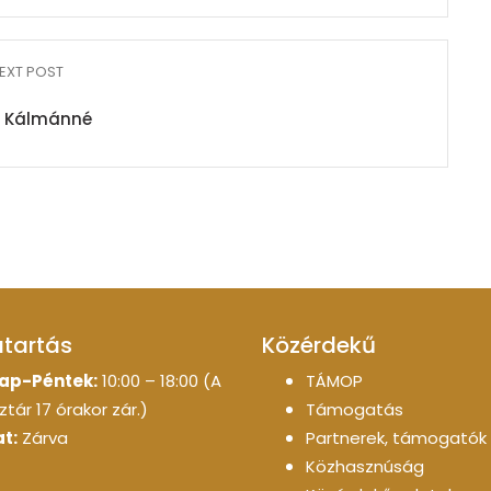
EXT POST
i Kálmánné
atartás
Közérdekű
ap-Péntek:
10:00 – 18:00 (A
TÁMOP
tár 17 órakor zár.)
Támogatás
t:
Zárva
Partnerek, támogatók
Közhasznúság