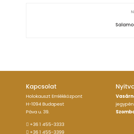
N
Salamo
Kapcsolat
Nyitv
Holokauszt Emlékközpont
Vasárn
H-1094 Budapest
jegypénz
Páva u. 39.
Szomba
+36 1 455-3333
+36 1 455-3399