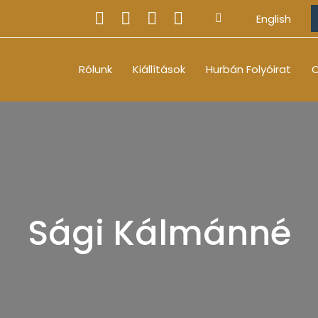
English
Rólunk
Kiállítások
Hurbán Folyóirat
O
Sági Kálmánné