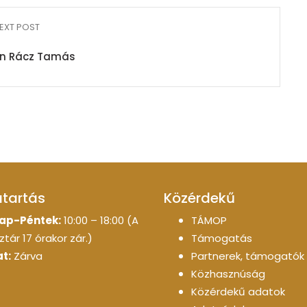
EXT POST
n Rácz Tamás
atartás
Közérdekű
ap-Péntek:
10:00 – 18:00 (A
TÁMOP
tár 17 órakor zár.)
Támogatás
t:
Zárva
Partnerek, támogatók
Közhasznúság
Közérdekű adatok