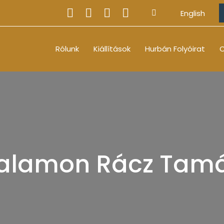
English
Rólunk
Kiállítások
Hurbán Folyóirat
O
alamon Rácz Tam