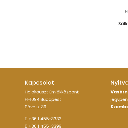
N
Salk
Kapcsolat
Nyitv
Holokauszt Emlékközpont
Vasárn
H-1094 Budapest
jegypénz
Páva u. 39.
Szomba
+36 1 455-3333
+36 1 455-3399