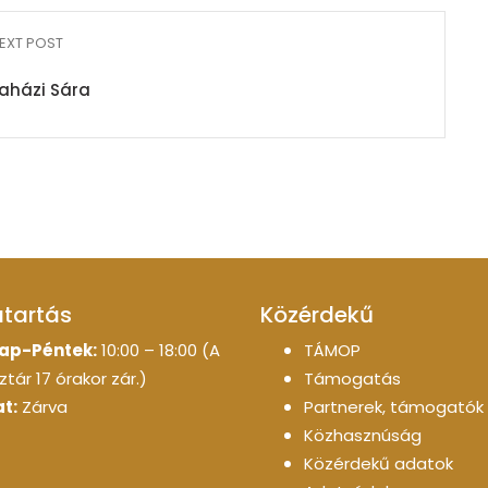
EXT POST
aházi Sára
atartás
Közérdekű
ap-Péntek:
10:00 – 18:00 (A
TÁMOP
tár 17 órakor zár.)
Támogatás
t:
Zárva
Partnerek, támogatók
Közhasznúság
Közérdekű adatok