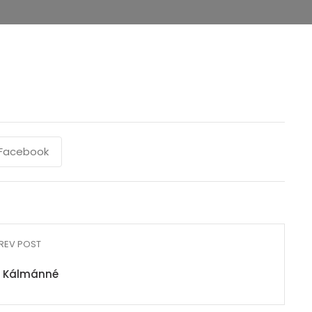
Facebook
REV POST
i Kálmánné