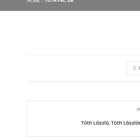
HOME
TÓTH PÁL, DR.
P
Tóth László, Tóth Lászlóné