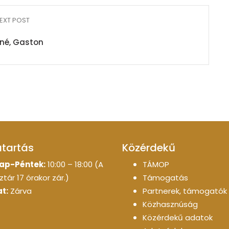
EXT POST
né, Gaston
atartás
Közérdekű
ap-Péntek:
10:00 – 18:00 (A
TÁMOP
tár 17 órakor zár.)
Támogatás
t:
Zárva
Partnerek, támogatók
Közhasznúság
Közérdekű adatok