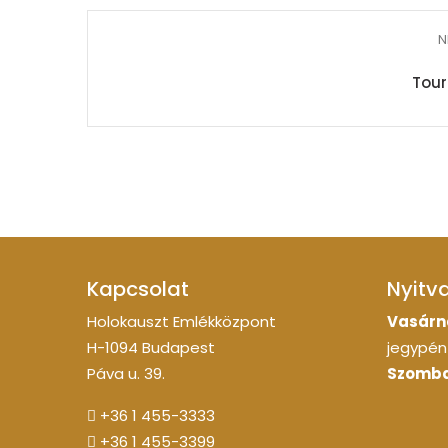
N
Tour
Kapcsolat
Nyitv
Holokauszt Emlékközpont
Vasárn
H-1094 Budapest
jegypénz
Páva u. 39.
Szomba
+36 1 455-3333
+36 1 455-3399