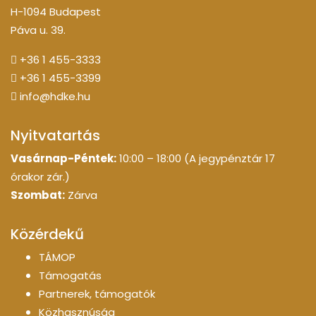
H-1094 Budapest
Páva u. 39.
+36 1 455-3333
+36 1 455-3399
info@hdke.hu
Nyitvatartás
Vasárnap-Péntek:
10:00 – 18:00 (A jegypénztár 17
órakor zár.)
Szombat:
Zárva
Közérdekű
TÁMOP
Támogatás
Partnerek, támogatók
Közhasznúság