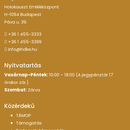
Holokauszt Emlékközpont
H-1094 Budapest
Páva u. 39.
+36 1 455-3333
+36 1 455-3399
info@hdke.hu
Nyitvatartás
Vasárnap-Péntek:
10:00 – 18:00 (A jegypénztár 17
órakor zár.)
Szombat:
Zárva
Közérdekű
TÁMOP
Támogatás