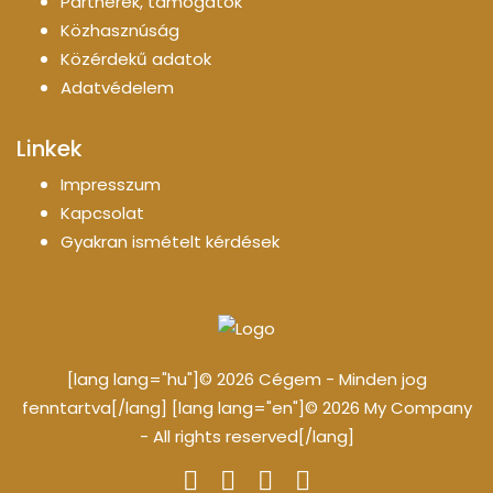
Partnerek, támogatók
Közhasznúság
Közérdekű adatok
Adatvédelem
Linkek
Impresszum
Kapcsolat
Gyakran ismételt kérdések
[lang lang="hu"]© 2026 Cégem - Minden jog
fenntartva[/lang] [lang lang="en"]© 2026 My Company
- All rights reserved[/lang]