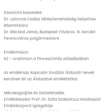
Köszöntő beszédek:
Dr. Latorcai Csaba, Miniszterelnökség helyettes
államtitkára
Dr. Bácskai János, Budapest Főváros IX. kerület
Ferencváros polgármestere
Emlékműsor:
KZ – oratórium a Pinceszínház előadásában
Az emléknap kapcsán további áldozati nevek
kerülnek fel az Áldozatok emlékfalára.
Mécsesgyújtás és tiszteletadás.
Emlékbeszéd: Prof. Dr. Szita Szabolcs,a Holokauszt
Emlékközpont igazgatója