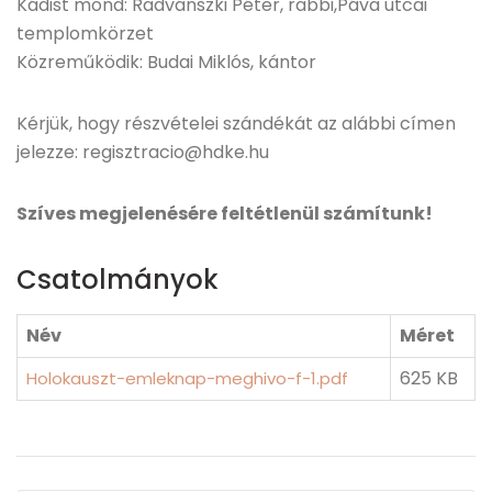
Kádist mond: Radvánszki Péter, rabbi,Páva utcai
templomkörzet
Közreműködik: Budai Miklós, kántor
Kérjük, hogy részvételei szándékát az alábbi címen
jelezze: regisztracio@hdke.hu
Szíves megjelenésére feltétlenül számítunk!
Csatolmányok
Név
Méret
625 KB
Holokauszt-emleknap-meghivo-f-1.pdf