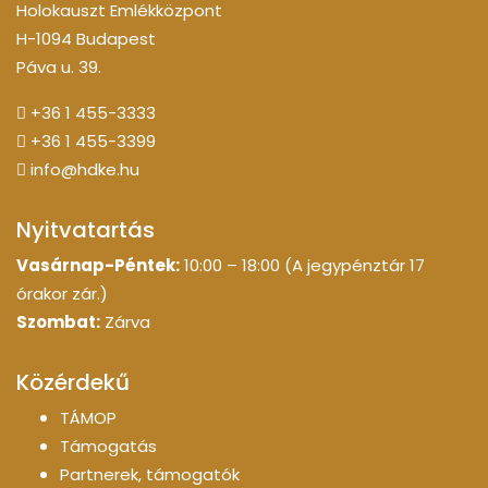
Holokauszt Emlékközpont
H-1094 Budapest
Páva u. 39.
+36 1 455-3333
+36 1 455-3399
info@hdke.hu
Nyitvatartás
Vasárnap-Péntek:
10:00 – 18:00 (A jegypénztár 17
órakor zár.)
Szombat:
Zárva
Közérdekű
TÁMOP
Támogatás
Partnerek, támogatók